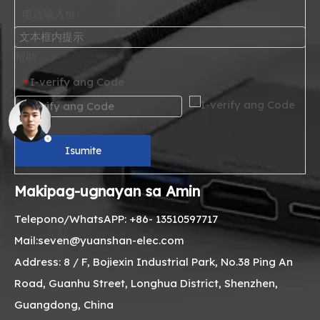
电话输入框
帮助
I-verify ang Code
*
Isumite
Makipag-ugnayan sa Amin
Telepono/WhatsAPP: +86- 13510597717
Mail:seven@yuanshan-elec.com
Address: 8 / F, Bojiexin Industrial Park, No.38 Ping An
Road, Guanhu Street, Longhua District, Shenzhen,
Guangdong, China