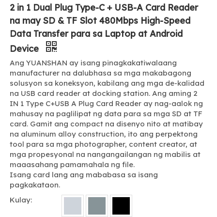
2 in 1 Dual Plug Type-C + USB-A Card Reader
na may SD & TF Slot 480Mbps High-Speed ​​
Data Transfer para sa Laptop at Android
Device
Ang YUANSHAN ay isang pinagkakatiwalaang
manufacturer na dalubhasa sa mga makabagong
solusyon sa koneksyon, kabilang ang mga de-kalidad
na USB card reader at docking station. Ang aming 2
IN 1 Type C+USB A Plug Card Reader ay nag-aalok ng
mahusay na paglilipat ng data para sa mga SD at TF
card. Gamit ang compact na disenyo nito at matibay
na aluminum alloy construction, ito ang perpektong
tool para sa mga photographer, content creator, at
mga propesyonal na nangangailangan ng mabilis at
maaasahang pamamahala ng file.
Isang card lang ang mababasa sa isang
pagkakataon.
Kulay: