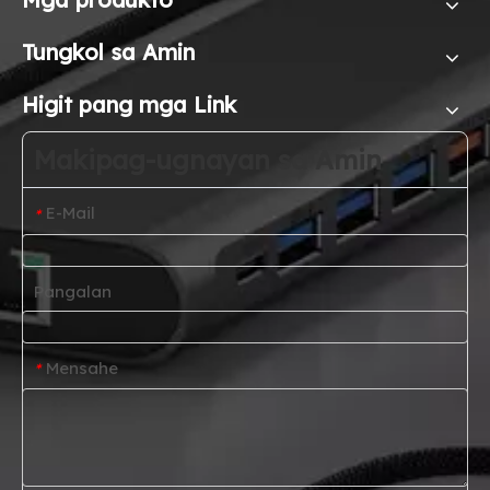
Tungkol sa Amin
Higit pang mga Link
Makipag-ugnayan sa Amin
E-Mail
*
Pangalan
Mensahe
*