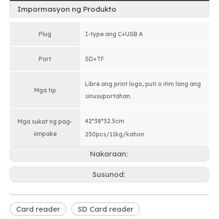
Impormasyon ng Produkto
Plug
I-type ang C+USB A
Port
SD+TF
Libre ang print logo, puti o itim lang ang
Mga tip
sinusuportahan.
42*38*32.5cm
Mga sukat ng pag-
iimpake
250pcs/11kg/kahon
Nakaraan:
Susunod:
Card reader
SD Card reader