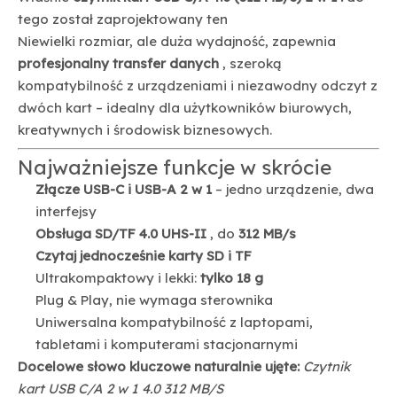
tego został zaprojektowany ten
Niewielki rozmiar, ale duża wydajność, zapewnia
profesjonalny transfer danych
, szeroką
kompatybilność z urządzeniami i niezawodny odczyt z
dwóch kart – idealny dla użytkowników biurowych,
kreatywnych i środowisk biznesowych.
Najważniejsze funkcje w skrócie
Złącze USB-C i USB-A 2 w 1
– jedno urządzenie, dwa
interfejsy
Obsługa SD/TF 4.0 UHS-II
, do
312 MB/s
Czytaj jednocześnie karty SD i TF
Ultrakompaktowy i lekki:
tylko 18 g
Plug & Play, nie wymaga sterownika
Uniwersalna kompatybilność z laptopami,
tabletami i komputerami stacjonarnymi
Docelowe słowo kluczowe naturalnie ujęte:
Czytnik
kart USB C/A 2 w 1 4.0 312 MB/S