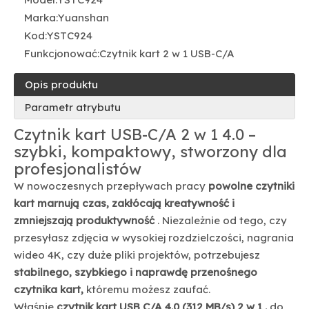
Marka:
Yuanshan
Kod:
YSTC924
Funkcjonować:
Czytnik kart 2 w 1 USB-C/A
Opis produktu
Parametr atrybutu
Czytnik kart USB-C/A 2 w 1 4.0 –
szybki, kompaktowy, stworzony dla
profesjonalistów
W nowoczesnych przepływach pracy
powolne czytniki
kart marnują czas, zakłócają kreatywność i
zmniejszają produktywność
. Niezależnie od tego, czy
przesyłasz zdjęcia w wysokiej rozdzielczości, nagrania
wideo 4K, czy duże pliki projektów, potrzebujesz
stabilnego, szybkiego i naprawdę przenośnego
czytnika kart,
któremu możesz zaufać.
Właśnie
czytnik kart USB C/A 4.0 (312 MB/s) 2 w 1 .
do