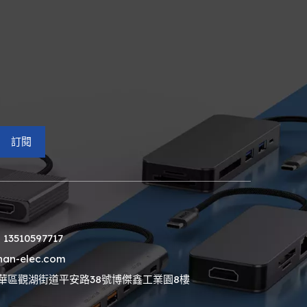
訂閱
13510597717
n-elec.com
華區觀湖街道平安路38號博傑鑫工業園8樓