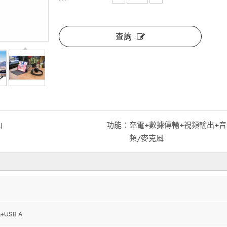
查詢
山
功能：
充電+數據傳輸+視頻輸出+音
頻/麥克風
11 合 1 USB-C 集線器擴展塢、4K@60Hz HDMI、100W PD、USB 3.0/2.0、千兆以太網、SD/TF 讀卡器、3.5mm 音頻、Type-C 數據端口
+USB A