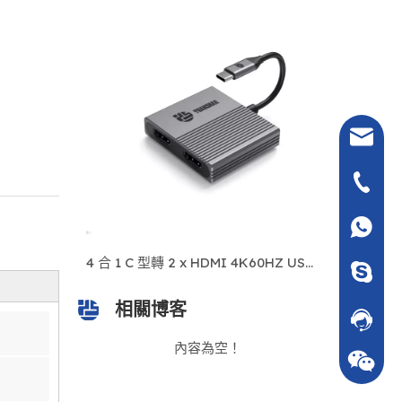
七@yuan
+86- 13
+86 135
具有 10Gbps 數據傳輸、100W PD 充電、千兆位以太網的 5 合 1 USB-C/A 集線器 – 適用於筆記本電腦、MacBook、Windows 的快速充電多端口擴展塢
4 合 1 C 型轉 2 x HDMI 4K60HZ USB3.0 PD 100W USB C HUB HDMI 適配器分配器適用於筆記本電腦/Macbook
七_迷你
相關博客
在線客
內容為空！