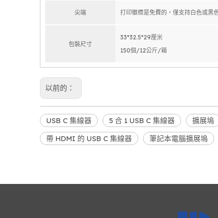
尖端
打印徽標是免費的，僅支持白色或黑
33*32.5*29厘米
包裝尺寸
150個/12公斤/箱
以前的：
USB C 集線器
5 合 1 USB C 集線器
擴展塢
帶 HDMI 的 USB C 集線器
筆記本電腦擴展塢