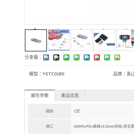
分享優：
模型：
YSTC0180
品牌：
袁
8 端口 USB 充電集線器 100W 台式機 |同時為 6 �
屬性參數
產品信息
插頭
C型
港口
HDMI+PD+數據+3.5mm音頻/麥克風