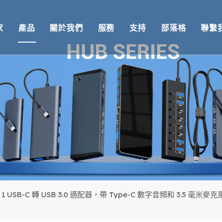
家
產品
關於我們
服務
支持
部落格
聯繫
擴展塢
概述
OEM/ODM
技術支援
影片
USB集線器
認證
回覆
環境合規性
USB讀卡器
我們的團隊
送貨
保修退貨
電纜
常問問題
合 1 USB-C 轉 USB 3.0 適配器，帶 Type-C 數字音頻和 3.5 