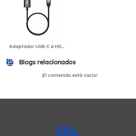
Adaptador USB-C a HDMI 4K@60Hz: cable macho tipo C a HDMI para MacBook, iPad, computadora portátil, dispositivos Android, monitores, televisores y proyectores
Blogs relacionados
¡El contenido está vacío!