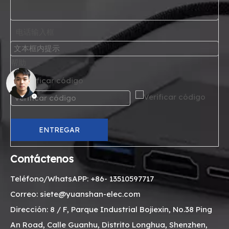
电话输入框
帮助
Verificar código
*
ENTREGAR
Contáctenos
Teléfono/WhatsAPP: +86- 13510597717
Correo: siete@yuanshan-elec.com
Dirección: 8 / F, Parque Industrial Bojiexin, No.38 Ping
An Road, Calle Guanhu, Distrito Longhua, Shenzhen,