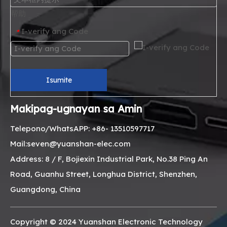
帮助
I-verify ang Code
*
Isumite
Makipag-ugnayan sa Amin
Telepono/WhatsAPP: +86- 13510597717
Mail:seven@yuanshan-elec.com
Address: 8 / F, Bojiexin Industrial Park, No.38 Ping An
Road, Guanhu Street, Longhua District, Shenzhen,
Guangdong, China
Copyright © 2024 Yuanshan Electronic Technology