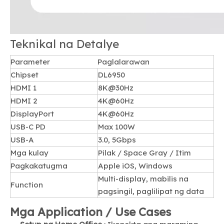
Teknikal na Detalye
Parameter
Paglalarawan
Chipset
DL6950
HDMI 1
8K@30Hz
HDMI 2
4K@60Hz
DisplayPort
4K@60Hz
USB-C PD
Max 100W
USB-A
3.0, 5Gbps
Mga kulay
Pilak / Space Gray / Itim
Pagkakatugma
Apple iOS, Windows
Multi-display, mabilis na
Function
pagsingil, paglilipat ng data
Mga Application / Use Cases