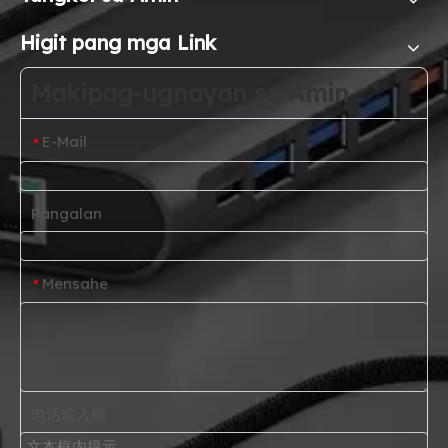
Higit pang mga Link
Makipag-ugnayan sa Amin
E-Mail
*
Pangalan
Mensahe
*
电话输入框