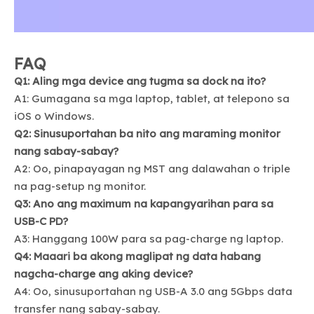
FAQ
Q1: Aling mga device ang tugma sa dock na ito?
A1: Gumagana sa mga laptop, tablet, at telepono sa
iOS o Windows.
Q2: Sinusuportahan ba nito ang maraming monitor
nang sabay-sabay?
A2: Oo, pinapayagan ng MST ang dalawahan o triple
na pag-setup ng monitor.
Q3: Ano ang maximum na kapangyarihan para sa
USB-C PD?
A3: Hanggang 100W para sa pag-charge ng laptop.
Q4: Maaari ba akong maglipat ng data habang
nagcha-charge ang aking device?
A4: Oo, sinusuportahan ng USB-A 3.0 ang 5Gbps data
transfer nang sabay-sabay.