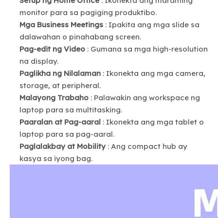
Setup ng Home Office
: Ikonekta ang maraming
monitor para sa pagiging produktibo.
Mga Business Meetings
: Ipakita ang mga slide sa
dalawahan o pinahabang screen.
Pag-edit ng Video
: Gumana sa mga high-resolution
na display.
Paglikha ng Nilalaman
: Ikonekta ang mga camera,
storage, at peripheral.
Malayong Trabaho
: Palawakin ang workspace ng
laptop para sa multitasking.
Paaralan at Pag-aaral
: Ikonekta ang mga tablet o
laptop para sa pag-aaral.
Paglalakbay at Mobility
: Ang compact hub ay
kasya sa iyong bag.