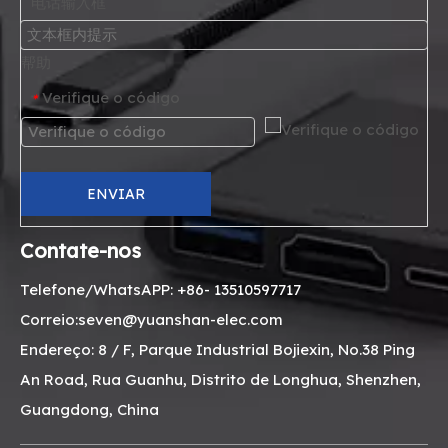
电话输入框
帮助
Verifique o código
*
ENVIAR
Contate-nos
Telefone/WhatsAPP: +86- 13510597717
Correio:seven@yuanshan-elec.com
Endereço: 8 / F, Parque Industrial Bojiexin, No.38 Ping
An Road, Rua Guanhu, Distrito de Longhua, Shenzhen,
Guangdong, China