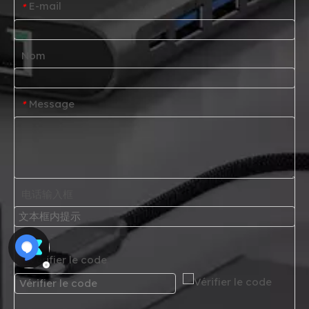
E-mail
*
Nom
Message
*
电话输入框
帮助
Vérifier le code
*