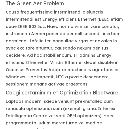
The Green Aer Problem
Causa frequentissima intermittendi disiunctis
intermittendi est Energy efficiens Ethernet (EEE), etiam
quae IEEE 802.3az. Haec norma vim servare conatur,
instrumenti Aernei ponendo per milliseconds inertiam
dormiendi. Infeliciter, nonnullae virgas et navales in
sync excitare nituntur, causando nexum penitus
decidere. Ad hoc stabiliendum, IT admins Energy
efficiens Ethernet et Viridis Ethernet debet disable in
Occasus Provectus Adaptor machinalis agitatoris in
Windows. Hoc impedit, NIC a posse descendere,
sessionem manans activae praestans.
Coegi certaminum et Optimization Bloatware
Laptops moderni saepe veniunt pre-installed cum
retiacula optimizandi suiti (exempli gratia: Interrex
Intelligentia Centre vel varii OEM optimizers). Haec
programmata ludum mercaturae vel mediae