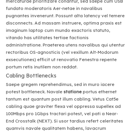
mercaturae prioritizare conantur, sed saepe cum USB
fundato moderatoris Aer-netae in navalibus
pugnantes invenerunt. Possunt alta latency vel temere
disconnects. Ad massam instruere, optima praxis est
imaginum laptop cum mundo exactoris statuto,
vitando has utilitates tertiae factionis
administratione. Praeterea utens navalibus qui utentur
rectoribus OS-agnosticis (vel vexillum Alt-Modorum
exsecutiones) efficit ut renovatio Fenestra repente
portum retis inutilem non reddat.
Cabling Bottlenecks
Saepe gregem reprehendimus, sed in muro iacere
potest bottleneck. Navale
statione
portus ethernet
tantum est quantum post illum cabling. Vetus Cat5e
cabling quae graviter flexa vel oppressa supellex ad
100Mbps pro 1Gbps tractari potest, vel pati a Near-
End Crosstalk (NEXT). Si usor tardius refert celeritates
quamvis navale qualitatem habens, lavacrum