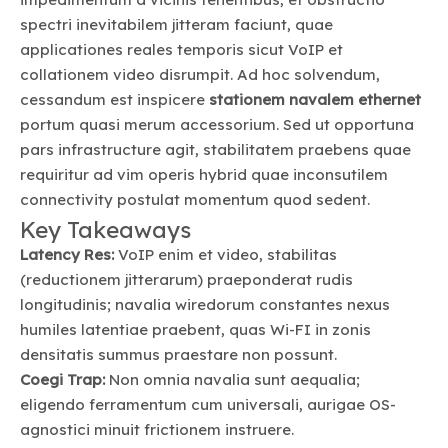
spectri inevitabilem jitteram faciunt, quae
applicationes reales temporis sicut VoIP et
collationem video disrumpit. Ad hoc solvendum,
cessandum est inspicere
stationem navalem ethernet
portum quasi merum accessorium. Sed ut opportuna
pars infrastructure agit, stabilitatem praebens quae
requiritur ad vim operis hybrid quae inconsutilem
connectivity postulat momentum quod sedent.
Key Takeaways
Latency Res:
VoIP enim et video, stabilitas
(reductionem jitterarum) praeponderat rudis
longitudinis; navalia wiredorum constantes nexus
humiles latentiae praebent, quas Wi-FI in zonis
densitatis summus praestare non possunt.
Coegi Trap:
Non omnia navalia sunt aequalia;
eligendo ferramentum cum universali, aurigae OS-
agnostici minuit frictionem instruere.