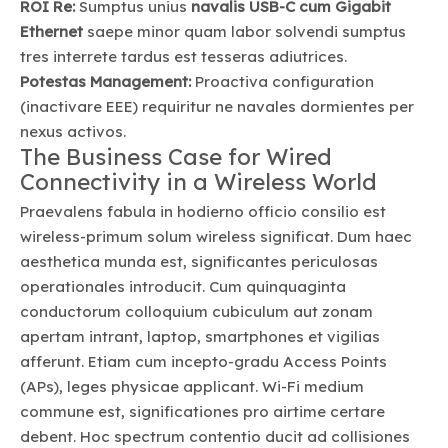
ROI Re:
Sumptus unius
navalis USB-C cum Gigabit
Ethernet
saepe minor quam labor solvendi sumptus
tres interrete tardus est tesseras adiutrices.
Potestas Management:
Proactiva configuration
(inactivare EEE) requiritur ne navales dormientes per
nexus activos.
The Business Case for Wired
Connectivity in a Wireless World
Praevalens fabula in hodierno officio consilio est
wireless-primum solum wireless significat. Dum haec
aesthetica munda est, significantes periculosas
operationales introducit. Cum quinquaginta
conductorum colloquium cubiculum aut zonam
apertam intrant, laptop, smartphones et vigilias
afferunt. Etiam cum incepto-gradu Access Points
(APs), leges physicae applicant. Wi-Fi medium
commune est, significationes pro airtime certare
debent. Hoc spectrum contentio ducit ad collisiones