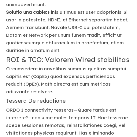
animadverterunt.
Solutio una cable:
Finis ultimus est user adoptionis. Si
usor in potestate, HDMI, et Ethernet separatim habet,
Aernem transibunt. Navale USB-C qui potestatem,
Datam et Network per unum funem tradit, efficit ut
quotienscumque obturaculum in praefectum, etiam
duritiae in ornatum sint.
ROI & TCO: Valorem Wired stabilitas
Circumsedere in navalibus summus qualitas sumptui
capitis est (CapEx) quod expensas perficiendas
reducit (OpEx). Math directa est cum metricas
adiuvante resolvere.
Tessera De reductione
ORDO 1 connectivity tesseras—Quare tardus est
interrete?—consume moles temporis IT. Hae tesserae
saepe sessiones remotas, reinstallationes coegi, vel
visitationes physicas requirunt. Has eliminando