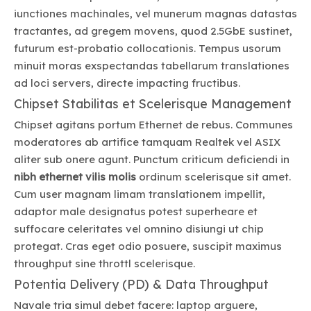
iunctiones machinales, vel munerum magnas datastas
tractantes, ad gregem movens, quod 2.5GbE sustinet,
futurum est-probatio collocationis. Tempus usorum
minuit moras exspectandas tabellarum translationes
ad loci servers, directe impacting fructibus.
Chipset Stabilitas et Scelerisque Management
Chipset agitans portum Ethernet de rebus. Communes
moderatores ab artifice tamquam Realtek vel ASIX
aliter sub onere agunt. Punctum criticum deficiendi in
nibh ethernet vilis molis
ordinum scelerisque sit amet.
Cum user magnam limam translationem impellit,
adaptor male designatus potest superheare et
suffocare celeritates vel omnino disiungi ut chip
protegat. Cras eget odio posuere, suscipit maximus
throughput sine throttl scelerisque.
Potentia Delivery (PD) & Data Throughput
Navale tria simul debet facere: laptop arguere,