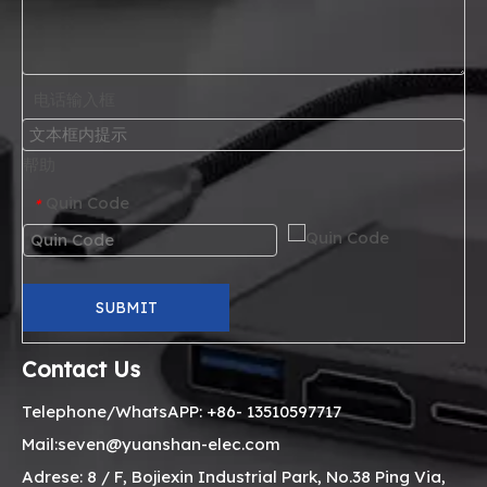
电话输入框
帮助
Quin Code
*
SUBMIT
Contact Us
Telephone/WhatsAPP: +86- 13510597717
Mail:seven@yuanshan-elec.com
Adrese: 8 / F, Bojiexin Industrial Park, No.38 Ping Via,