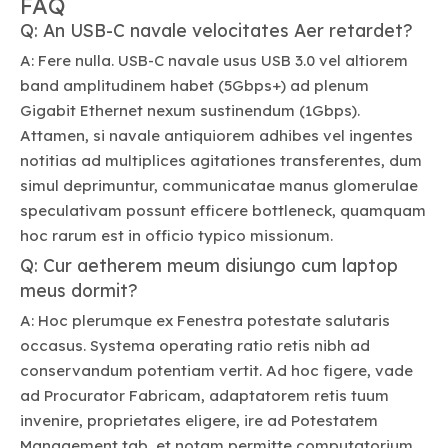
FAQ
Q: An USB-C navale velocitates Aer retardet?
A: Fere nulla. USB-C navale usus USB 3.0 vel altiorem
band amplitudinem habet (5Gbps+) ad plenum
Gigabit Ethernet nexum sustinendum (1Gbps).
Attamen, si navale antiquiorem adhibes vel ingentes
notitias ad multiplices agitationes transferentes, dum
simul deprimuntur, communicatae manus glomerulae
speculativam possunt efficere bottleneck, quamquam
hoc rarum est in officio typico missionum.
Q: Cur aetherem meum disiungo cum laptop
meus dormit?
A: Hoc plerumque ex Fenestra potestate salutaris
occasus. Systema operating ratio retis nibh ad
conservandum potentiam vertit. Ad hoc figere, vade
ad Procurator Fabricam, adaptatorem retis tuum
invenire, proprietates eligere, ire ad Potestatem
Management tab, et notam permitte computatorium