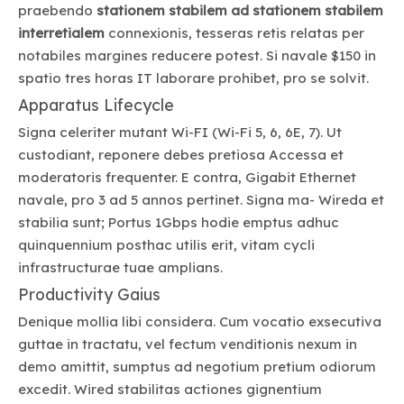
praebendo
stationem stabilem ad stationem stabilem
interretialem
connexionis, tesseras retis relatas per
notabiles margines reducere potest. Si navale $150 in
spatio tres horas IT laborare prohibet, pro se solvit.
Apparatus Lifecycle
Signa celeriter mutant Wi-FI (Wi-Fi 5, 6, 6E, 7). Ut
custodiant, reponere debes pretiosa Accessa et
moderatoris frequenter. E contra, Gigabit Ethernet
navale, pro 3 ad 5 annos pertinet. Signa ma- Wireda et
stabilia sunt; Portus 1Gbps hodie emptus adhuc
quinquennium posthac utilis erit, vitam cycli
infrastructurae tuae amplians.
Productivity Gaius
Denique mollia libi considera. Cum vocatio exsecutiva
guttae in tractatu, vel fectum venditionis nexum in
demo amittit, sumptus ad negotium pretium odiorum
excedit. Wired stabilitas actiones gignentium