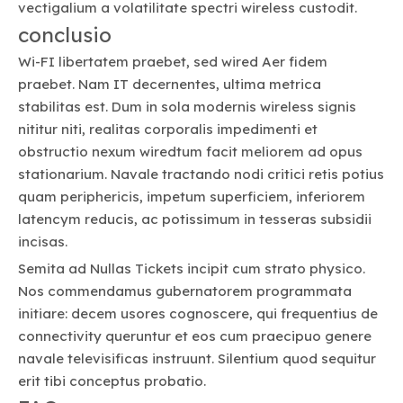
vectigalium a volatilitate spectri wireless custodit.
conclusio
Wi-FI libertatem praebet, sed wired Aer fidem
praebet. Nam IT decernentes, ultima metrica
stabilitas est. Dum in sola modernis wireless signis
nititur niti, realitas corporalis impedimenti et
obstructio nexum wiredtum facit meliorem ad opus
stationarium. Navale tractando nodi critici retis potius
quam periphericis, impetum superficiem, inferiorem
latencym reducis, ac potissimum in tesseras subsidii
incisas.
Semita ad Nullas Tickets incipit cum strato physico.
Nos commendamus gubernatorem programmata
initiare: decem usores cognoscere, qui frequentius de
connectivity queruntur et eos cum praecipuo genere
navale televisificas instruunt. Silentium quod sequitur
erit tibi conceptus probatio.