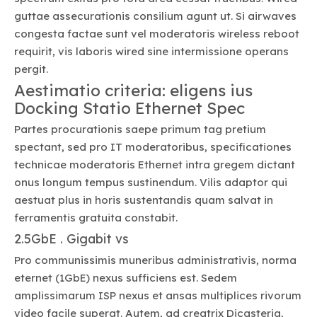
guttae assecurationis consilium agunt ut. Si airwaves
congesta factae sunt vel moderatoris wireless reboot
requirit, vis laboris wired sine intermissione operans
pergit.
Aestimatio criteria: eligens ius
Docking Statio Ethernet Spec
Partes procurationis saepe primum tag pretium
spectant, sed pro IT moderatoribus, specificationes
technicae moderatoris Ethernet intra gregem dictant
onus longum tempus sustinendum. Vilis adaptor qui
aestuat plus in horis sustentandis quam salvat in
ferramentis gratuita constabit.
2.5GbE . Gigabit vs
Pro communissimis muneribus administrativis, norma
eternet (1GbE) nexus sufficiens est. Sedem
amplissimarum ISP nexus et ansas multiplices rivorum
video facile superat. Autem, ad creatrix Dicasteria,