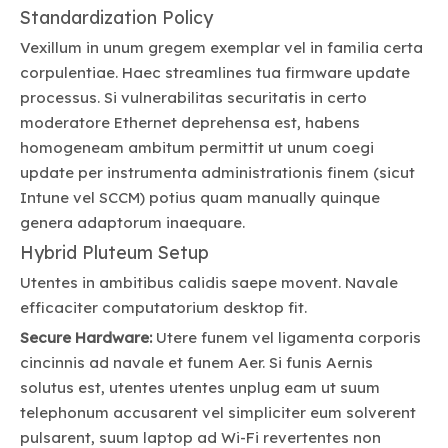
Standardization Policy
Vexillum in unum gregem exemplar vel in familia certa
corpulentiae. Haec streamlines tua firmware update
processus. Si vulnerabilitas securitatis in certo
moderatore Ethernet deprehensa est, habens
homogeneam ambitum permittit ut unum coegi
update per instrumenta administrationis finem (sicut
Intune vel SCCM) potius quam manually quinque
genera adaptorum inaequare.
Hybrid Pluteum Setup
Utentes in ambitibus calidis saepe movent. Navale
efficaciter computatorium desktop fit.
Secure Hardware:
Utere funem vel ligamenta corporis
cincinnis ad navale et funem Aer. Si funis Aernis
solutus est, utentes utentes unplug eam ut suum
telephonum accusarent vel simpliciter eum solverent
pulsarent, suum laptop ad Wi-Fi revertentes non