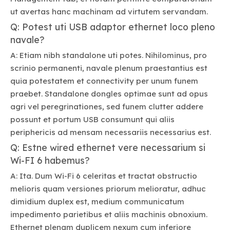
ut avertas hanc machinam ad virtutem servandam.
Q: Potest uti USB adaptor ethernet loco pleno
navale?
A: Etiam nibh standalone uti potes. Nihilominus, pro
scrinio permanenti, navale plenum praestantius est
quia potestatem et connectivity per unum funem
praebet. Standalone dongles optimae sunt ad opus
agri vel peregrinationes, sed funem clutter addere
possunt et portum USB consumunt qui aliis
periphericis ad mensam necessariis necessarius est.
Q: Estne wired ethernet vere necessarium si
Wi-FI 6 habemus?
A: Ita. Dum Wi-Fi 6 celeritas et tractat obstructio
melioris quam versiones priorum melioratur, adhuc
dimidium duplex est, medium communicatum
impedimento parietibus et aliis machinis obnoxium.
Ethernet plenam duplicem nexum cum inferiore