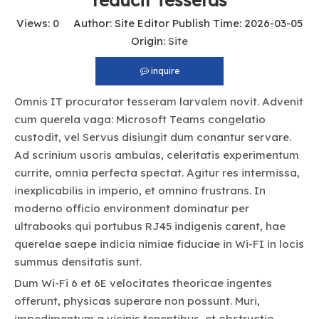
reducit Tesseras
Views:
0
Author: Site Editor Publish Time: 2026-03-05
Origin:
Site
inquire
Omnis IT procurator tesseram larvalem novit. Advenit
cum querela vaga: Microsoft Teams congelatio
custodit, vel Servus disiungit dum conantur servare.
Ad scrinium usoris ambulas, celeritatis experimentum
currite, omnia perfecta spectat. Agitur res intermissa,
inexplicabilis in imperio, et omnino frustrans. In
moderno officio environment dominatur per
ultrabooks qui portubus RJ45 indigenis carent, hae
querelae saepe indicia nimiae fiduciae in Wi-FI in locis
summus densitatis sunt.
Dum Wi-Fi 6 et 6E velocitates theoricae ingentes
offerunt, physicas superare non possunt. Muri,
impedimentum a vicinis tenentibus, et obstructio