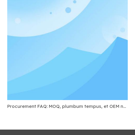
Procurement FAQ: MOQ, plumbum tempus, et OEM notans pro USB-C Docks