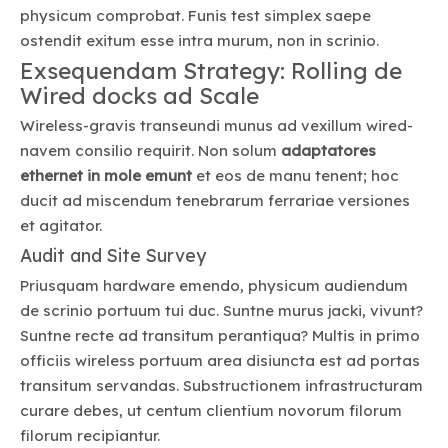
physicum comprobat. Funis test simplex saepe
ostendit exitum esse intra murum, non in scrinio.
Exsequendam Strategy: Rolling de
Wired docks ad Scale
Wireless-gravis transeundi munus ad vexillum wired-
navem consilio requirit. Non solum
adaptatores
ethernet in mole emunt
et eos de manu tenent; hoc
ducit ad miscendum tenebrarum ferrariae versiones
et agitator.
Audit and Site Survey
Priusquam hardware emendo, physicum audiendum
de scrinio portuum tui duc. Suntne murus jacki, vivunt?
Suntne recte ad transitum perantiqua? Multis in primo
officiis wireless portuum area disiuncta est ad portas
transitum servandas. Substructionem infrastructuram
curare debes, ut centum clientium novorum filorum
filorum recipiantur.