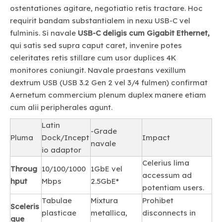
ostentationes agitare, negotiatio retis tractare. Hoc
requirit bandam substantialem in nexu USB-C vel
fulminis. Si navale
USB-C deligis cum Gigabit Ethernet,
qui satis sed supra caput caret, invenire potes
celeritates retis stillare cum usor duplices 4K
monitores coniungit. Navale praestans vexillum
dextrum USB (USB 3.2 Gen 2 vel 3/4 fulmen) confirmat
Aernetum commercium plenum duplex manere etiam
cum alii peripherales agunt.
Latin
-Grade
Pluma
Dock/Incept
Impact
navale
io adaptor
Celerius lima
Throug
10/100/1000
1GbE vel
accessum ad
hput
Mbps
2.5GbE*
potentiam users.
Tabulae
Mixtura
Prohibet
Sceleris
plasticae
metallica,
disconnects in
que