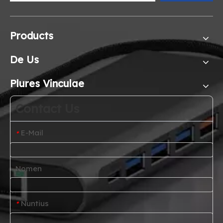
Products
De Us
Plures Vinculae
Contact Us
E-Mail
*
Nomen
Nuntius
*