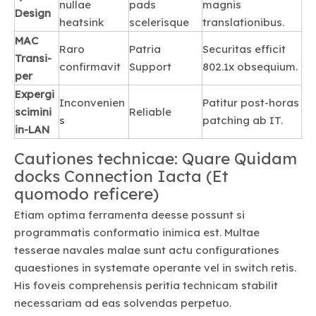
nullae
pads
magnis
Design
heatsink
scelerisque
translationibus.
MAC
Raro
Patria
Securitas efficit
Transi-
confirmavit
Support
802.1x obsequium.
per
Expergi
Inconvenien
Patitur post-horas
scimini
Reliable
s
patching ab IT.
in-LAN
Cautiones technicae: Quare Quidam
docks Connection Iacta (Et
quomodo reficere)
Etiam optima ferramenta deesse possunt si
programmatis conformatio inimica est. Multae
tesserae navales malae sunt actu configurationes
quaestiones in systemate operante vel in switch retis.
His foveis comprehensis peritia technicam stabilit
necessariam ad eas solvendas perpetuo.