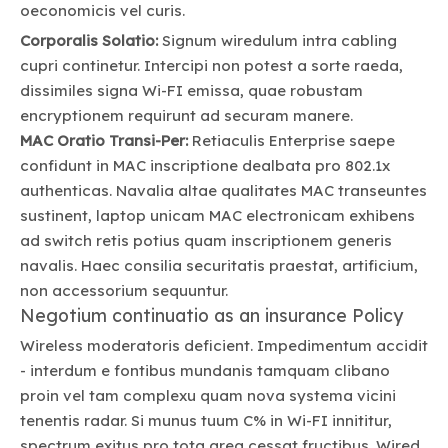
oeconomicis vel curis.
Corporalis Solatio:
Signum wiredulum intra cabling
cupri continetur. Intercipi non potest a sorte raeda,
dissimiles signa Wi-FI emissa, quae robustam
encryptionem requirunt ad securam manere.
MAC Oratio Transi-Per:
Retiaculis Enterprise saepe
confidunt in MAC inscriptione dealbata pro 802.1x
authenticas. Navalia altae qualitates MAC transeuntes
sustinent, laptop unicam MAC electronicam exhibens
ad switch retis potius quam inscriptionem generis
navalis. Haec consilia securitatis praestat, artificium,
non accessorium sequuntur.
Negotium continuatio as an insurance Policy
Wireless moderatoris deficient. Impedimentum accidit
- interdum e fontibus mundanis tamquam clibano
proin vel tam complexu quam nova systema vicini
tenentis radar. Si munus tuum C% in Wi-FI innititur,
spectrum exitus pro tota area cessat fructibus. Wired