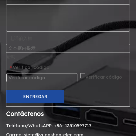
电话输入框
帮助
Verificar código
*
ENTREGAR
Contáctenos
Teléfono/WhatsAPP: +86- 13510597717
Correo: siete@yuanshan-elec.com