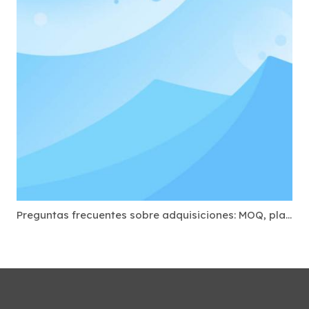
Preguntas frecuentes sobre adquisiciones: MOQ, plazo de entrega y marca OEM para bases USB-C