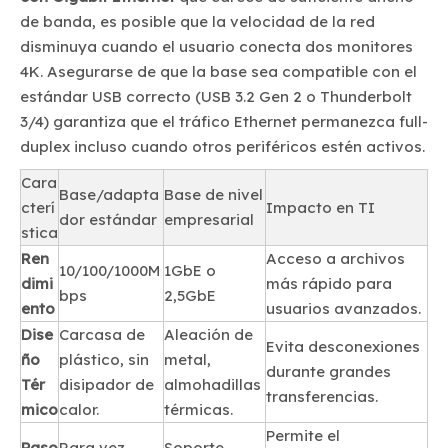
de banda, es posible que la velocidad de la red
disminuya cuando el usuario conecta dos monitores
4K. Asegurarse de que la base sea compatible con el
estándar USB correcto (USB 3.2 Gen 2 o Thunderbolt
3/4) garantiza que el tráfico Ethernet permanezca full-
duplex incluso cuando otros periféricos estén activos.
Cara
Base/adapta
Base de nivel
cterí
Impacto en TI
dor estándar
empresarial
stica
Ren
Acceso a archivos
10/100/1000M
1GbE o
dimi
más rápido para
bps
2,5GbE
ento
usuarios avanzados.
Dise
Carcasa de
Aleación de
Evita desconexiones
ño
plástico, sin
metal,
durante grandes
Tér
disipador de
almohadillas
transferencias.
mico
calor.
térmicas.
Permite el
Paso
Rara vez
Soporte