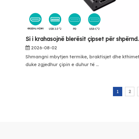
Si i krahasojnë blerësit çips
2026-08-02
Shmangni mbytjen termike, braktisjet dhe kthime
duke zgjedhur çipin e duhur të ...
1
2