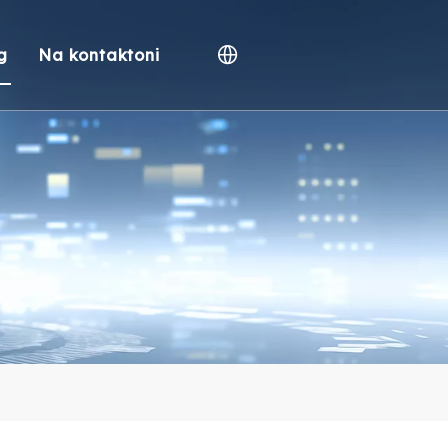
g
Na kontaktoni
ike
Video
jedisore
së