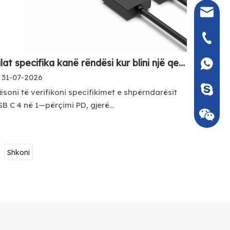
shtatë@
+86- 13
Cilat specifika kanë rëndësi kur blini një qendër USB-C 4-në-1?
+86 135
31-07-2026
Seven_m
soni të verifikoni specifikimet e shpërndarësit
B C 4 në 1—përçimi PD, gjerë...
Shkoni