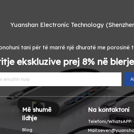
Yuanshan Electronic Technology (Shenzhen)
nohuni tani për të marrë një dhuratë me porosinë t
itje ekskluzive prej 8% në blerj
A
Më shumë
Na kontaktoni
lidhje
Telefoni/WhatsAPP: 
Blog
Mail:seven@yuansha