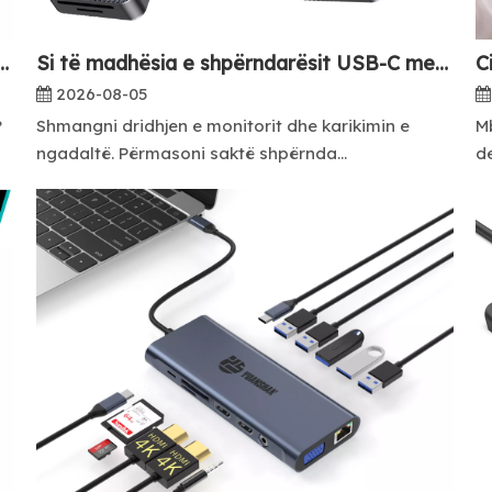
t normat e kthimit në shpërndarësit USB C me shumë porta?
Si të madhësia e shpërndarësit USB-C me shumë porta për stacionet e punës së laptopëve?
2026-08-05
?
Shmangni dridhjen e monitorit dhe karikimin e
Mb
ngadaltë. Përmasoni saktë shpërnda...
de