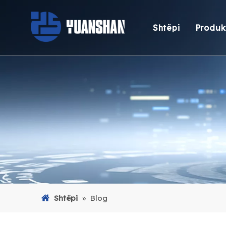
Shtëpi
Produk
Stac
Stac
Stac
Hub
Lex
Për
Kab
Shtëpi
»
Blog