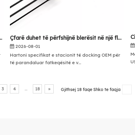
et për shpërndarës të personalizuar USB C?
Çfarë duhet të përfshijnë blerësit në një fletë të specifikimeve të stacionit të kyçjes OEM?
2026-08-01
Më
t
Hartoni specifikat e stacionit të docking OEM për
US
të parandaluar fatkeqësitë e v...
3
4
...
18
»
Gjithsej 18 faqe Shko te faqja