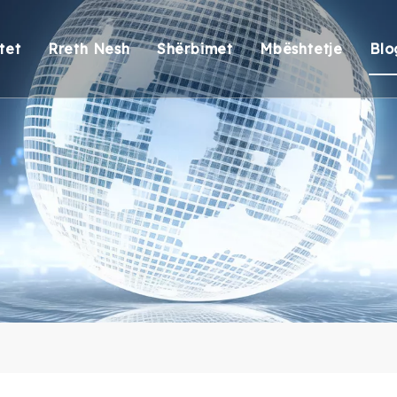
tet
Rreth Nesh
Shërbimet
Mbështetje
Blo
ionet e lidhjes Thunderbolt
Vështrim i përgjithshëm
OEM/ODM
Mbështetje Tekn
ionet e lidhjes së DisplayLink
Certifikimi
Përgjigje
Pajtueshmëria m
ionet e ankorimit
Ekipi ynë
Dorëzimi
Kthimi i garanci
s USB
FAQ
ues i kartave USB
shtatës
llo