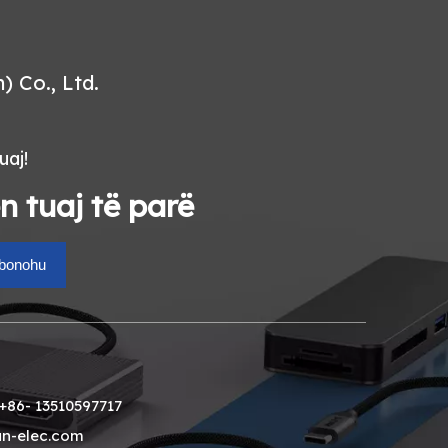
 Co., Ltd.
uaj!
en tuaj të parë
bonohu
+86- 13510597717
n-elec.com