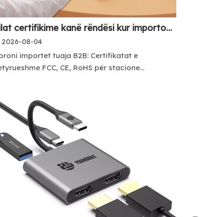
Cilat certifikime kanë rëndësi kur importoni stacione lidhëse USB C?
2026-08-04
roni importet tuaja B2B: Certifikatat e
tyrueshme FCC, CE, RoHS për stacione...