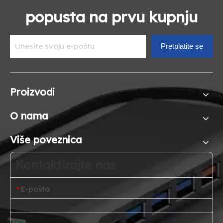
popusta na prvu kupnju
Pretplatite se
Proizvodi
O nama
Više poveznica
Kontaktirajte nas
E-pošta
*