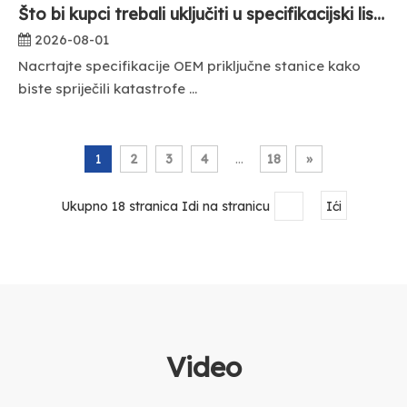
Što bi kupci trebali uključiti u specifikacijski list OEM priključne stanice?
2026-08-01
Nacrtajte specifikacije OEM priključne stanice kako
biste spriječili katastrofe ...
1
2
3
4
...
18
»
Ukupno 18 stranica Idi na stranicu
Ići
Video