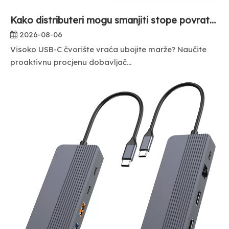
Kako distributeri mogu smanjiti stope povrata višeportnih USB C čvorišta?
2026-08-06
Visoko USB-C čvorište vraća ubojite marže? Naučite
proaktivnu procjenu dobavljač...