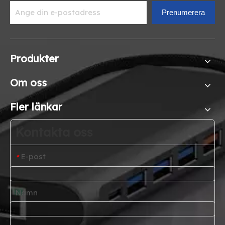
Prenumerera
Produkter
Om oss
Fler länkar
Kontakta oss
E-post
*
Namn