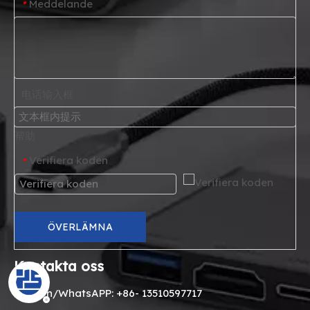
Meddelande
*
电话输入框
帮助
Verifiera koden
*
ÖVERLÄMNA
Kontakta oss
Telefon/WhatsAPP: +86- 13510597717