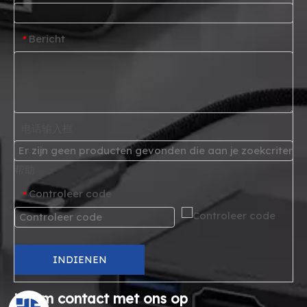
Bericht
*
电话输入框
帮助
Controleer code
*
INDIENEN
Neem contact met ons op