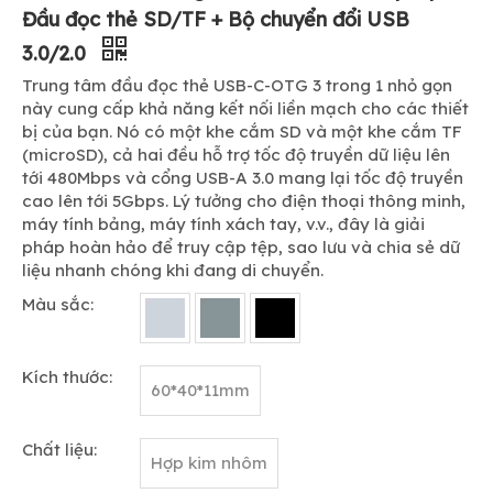
Đầu đọc thẻ SD/TF + Bộ chuyển đổi USB
3.0/2.0
Trung tâm đầu đọc thẻ USB-C-OTG 3 trong 1 nhỏ gọn
này cung cấp khả năng kết nối liền mạch cho các thiết
bị của bạn. Nó có một khe cắm SD và một khe cắm TF
(microSD), cả hai đều hỗ trợ tốc độ truyền dữ liệu lên
tới 480Mbps và cổng USB-A 3.0 mang lại tốc độ truyền
cao lên tới 5Gbps. Lý tưởng cho điện thoại thông minh,
máy tính bảng, máy tính xách tay, v.v., đây là giải
pháp hoàn hảo để truy cập tệp, sao lưu và chia sẻ dữ
liệu nhanh chóng khi đang di chuyển.
Màu sắc:
Kích thước:
60*40*11mm
Chất liệu:
Hợp kim nhôm