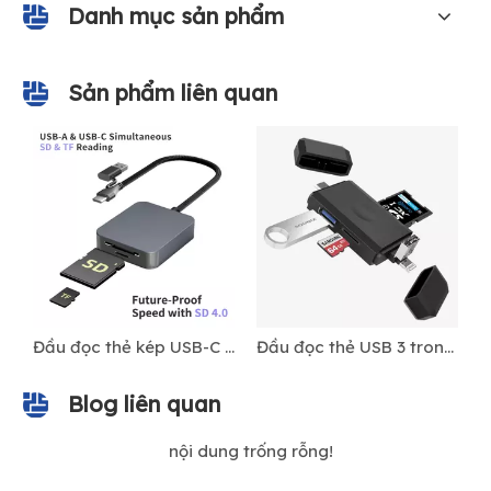
Danh mục sản phẩm
Sản phẩm liên quan
Đầu đọc thẻ USB-C/A 2 trong 1 4.0 với SD & TF UHS-II, truyền dữ liệu tốc độ cao 312MB/s
Đầu đọc thẻ kép USB-C có hỗ trợ UHS-II SD & microSD
Đầu đọc thẻ USB 3 trong 1 có đầu cắm Type-C, USB-A & Lightning - Hỗ trợ bộ chuyển đổi SD/TF, USB 3.0 cho iPhone, Android, MacBook và PC
Blog liên quan
nội dung trống rỗng!