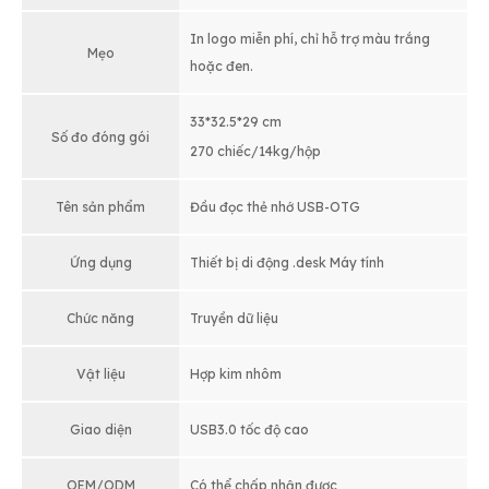
In logo miễn phí, chỉ hỗ trợ màu trắng
Mẹo
hoặc đen.
33*32.5*29 cm
Số đo đóng gói
270 chiếc/14kg/hộp
Tên sản phẩm
Đầu đọc thẻ nhớ USB-OTG
Ứng dụng
Thiết bị di động .desk Máy tính
Chức năng
Truyền dữ liệu
Vật liệu
Hợp kim nhôm
Giao diện
USB3.0 tốc độ cao
OEM/ODM
Có thể chấp nhận được