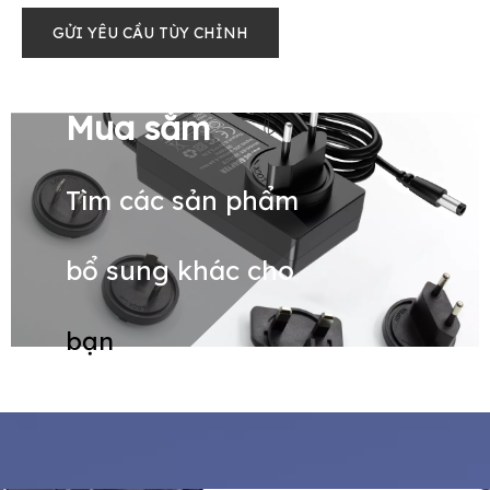
GỬI YÊU CẦU TÙY CHỈNH
Mua sắm
Tìm các sản phẩm
bổ sung khác cho
bạn