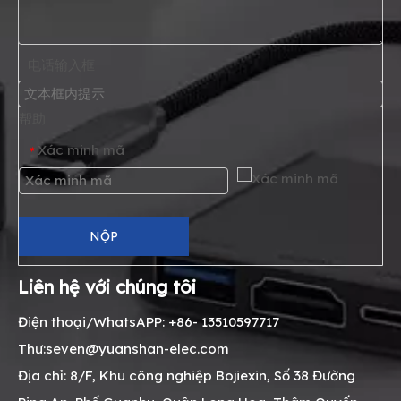
电话输入框
帮助
Xác minh mã
*
NỘP
Liên hệ với chúng tôi
Điện thoại/WhatsAPP: +86- 13510597717
Thư:seven@yuanshan-elec.com
Địa chỉ: 8/F, Khu công nghiệp Bojiexin, Số 38 Đường