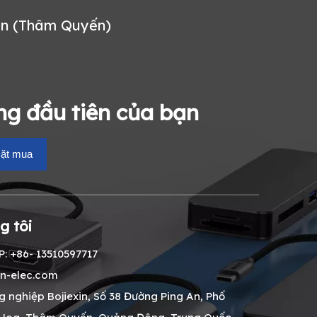
an (Thâm Quyến)
g đầu tiên của bạn
ặt mua
g tôi
: +86- 13510597717
n-elec.com
ng nghiệp Bojiexin, Số 38 Đường Ping An, Phố