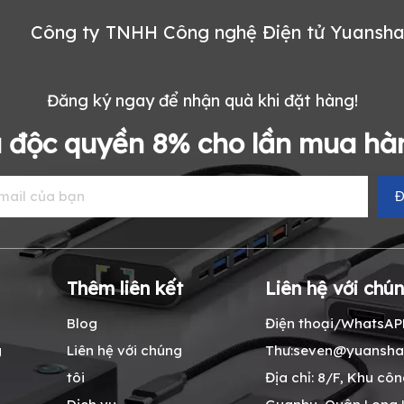
Công ty TNHH Công nghệ Điện tử Yuansh
Đăng ký ngay để nhận quà khi đặt hàng!
 độc quyền 8% cho lần mua hàn
Đ
Thêm liên kết
Liên hệ với chún
Blog
Điện thoại/WhatsAPP
g
Liên hệ với chúng
Thư:seven@yuansha
tôi
Địa chỉ: 8/F, Khu cô