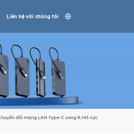
Liên hệ với chúng tôi
t
ng hình
trường
 hành
g gặp
ộ chuyển đổi mạng LAN Type-C sang RJ45 cực