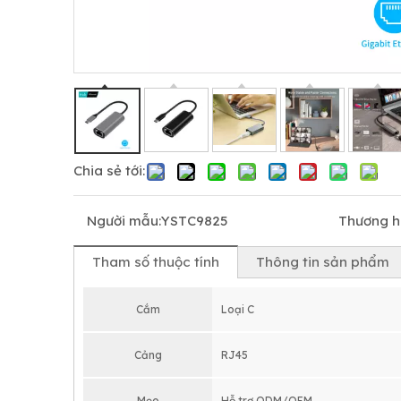
Chia sẻ tới:
Người mẫu:
YSTC9825
Thương hi
Tham số thuộc tính
Thông tin sản phẩm
Cắm
Loại C
Cảng
RJ45
Mẹo
Hỗ trợ ODM/OEM