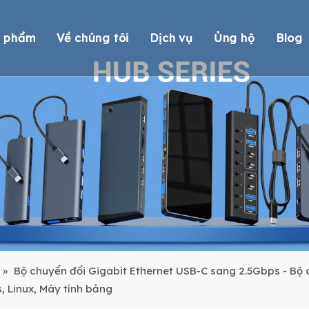
n phẩm
Về chúng tôi
Dịch vụ
Ủng hộ
Blog
 nối Thunderbolt
Tổng quan
OEM/ODM
Hỗ trợ kỹ thuậ
Bă
 nối DisplayLink
Chứng nhận
Phản ứng
Tuân thủ môi 
 nối
Đội ngũ của chúng tôi
Vận chuyển
Hoàn trả bảo
 USB
Câu hỏi thườn
đọc thẻ USB
huyển đổi
»
Bộ chuyển đổi Gigabit Ethernet USB-C sang 2.5Gbps - B
 Linux, Máy tính bảng