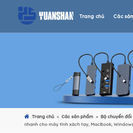
Trang chủ
Các sả
Trạm
Trạm
Trạm
Hub
Đầu 
Bộ c
Cáp
Trang chủ
»
Các sản phẩm
»
Bộ chuyển đổi
nhanh cho máy tính xách tay, MacBook, Windows,