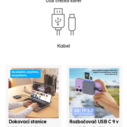
USB čtečka karet
Kabel
Dokovací stanice
Rozbočovač USB C 9 v