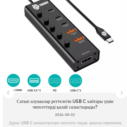
Сатып алушылар реттелетін USB C хабтары үшін
чипсеттерді қалай салыстырады?
2026-08-02
Дұрыс USB C концентраторы чипсетін таңдау арқылы термиялық