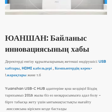
ЮАНШАН: Байланыс
инновациясының хабы
Деректерді енгізу құрылғыларының жетекші өндірушісі:
USB
хабтары
,
HDMI кабельдері
,
Компьютердің керек-
жарақтары
және т.б.!
Yuanshan USB-C HUB адаптеріне қош келдіңіз! Біздің
тарихымыз 2016 жылы біз өз көзқарасымызға адал болу –
бірге табысқа жету үшін ынтымақтастықты нығайту
миссиясына кіріскен кезде басталды.