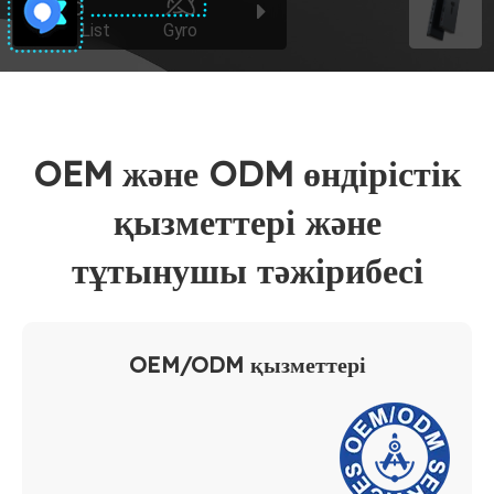
OEM және ODM өндірістік
қызметтері және
тұтынушы тәжірибесі
OEM/ODM қызметтері