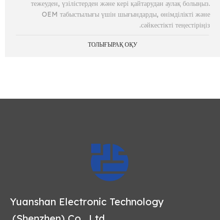
тежеуден, үзілістерден және кері қайтарудан аулақ болыңыз.
OEM табыстылығы үшін шығындарды, өнімділікті және
сәйкестікті теңестіріңіз.
ТОЛЫҒЫРАҚ ОҚУ
Yuanshan Electronic Technology
(Shenzhen) Co., Ltd.