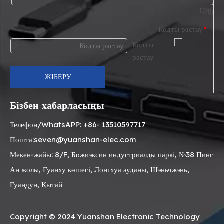
帮助
Кодты растау
*
ЖІБЕРУ
Бізбен хабарласыңы
Телефон/WhatsAPP: +86- 13510597717
Пошта:seven@yuanshan-elec.com
Мекен-жайы: 8/F, Божиэксин индустриалды паркі, №38 Пинг
Ан жолы, Гуанху көшесі, Лонгхуа ауданы, Шэньчжэнь,
Гуандун, Қытай
Copyright © 2024 Yuanshan Electronic Technology