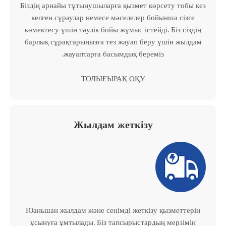
Біздің арнайы тұтынушыларға қызмет көрсету тобы кез
келген сұраулар немесе мәселелер бойынша сізге
көмектесу үшін тәулік бойы жұмыс істейді. Біз сіздің
барлық сұрақтарыңызға тез жауап беру үшін жылдам
жауаптарға басымдық береміз.
ТОЛЫҒЫРАҚ ОҚУ
Жылдам жеткізу
Юаньшан жылдам және сенімді жеткізу қызметтерін
ұсынуға ұмтылады. Біз тапсырыстардың мерзімін