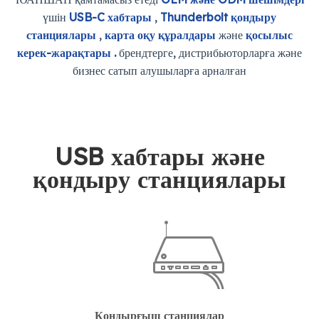
үшін
USB-C хабтары
,
Thunderbolt қондыру
станциялары
,
карта оқу құралдары
және
қосылыс
керек-жарақтары .
брендтерге, дистрибьюторларға және
бизнес сатып алушыларға арналған
USB хабтары және
қондыру станциялары
Қондырғыш станциялар