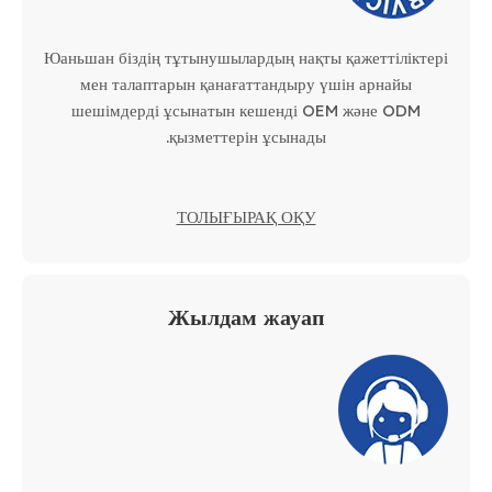
Юаньшан біздің тұтынушылардың нақты қажеттіліктері
мен талаптарын қанағаттандыру үшін арнайы
шешімдерді ұсынатын кешенді OEM және ODM
қызметтерін ұсынады.
ТОЛЫҒЫРАҚ ОҚУ
Жылдам жауап