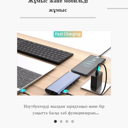
Жұмыс және мобильді
жұмыс
Ноутбуктерді жылдам зарядтаңыз және бір
уақытта басқа хаб функцияларын
пайдаланыңыз.