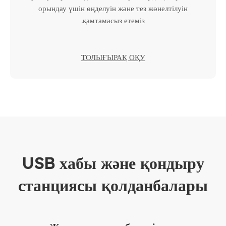
орындау үшін өңделуін және тез жөнелтілуін
қамтамасыз етеміз.
ТОЛЫҒЫРАҚ ОҚУ
USB хабы және қондыру
станциясы қолданбалары