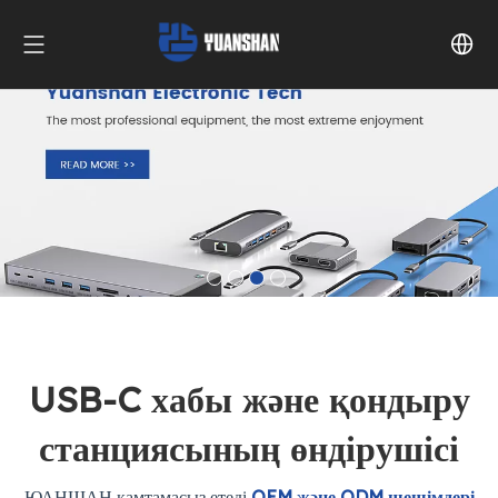
USB-C хабы және қондыру
станциясының өндірушісі
ЮАНШАН қамтамасыз етеді
OEM және ODM шешімдері