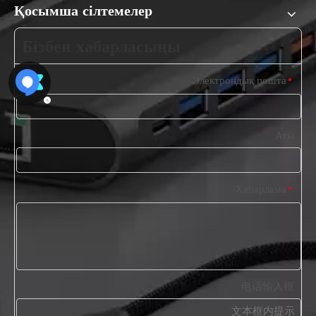
Қосымша сілтемелер
Бізбен хабарласыңы
Электрондық пошта
*
Аты
Хабарлама
*
电话输入框