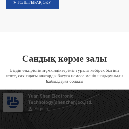
ТОЛЫҒЫРАҚ ОҚУ
Сандық көрме залы
Біздің өндірістік мүмкіндіктеріміз туралы көбірек білгіңіз
келсе, сахнадағы аватарды басуға немесе менің шақыруымды
қабылдауға болады!