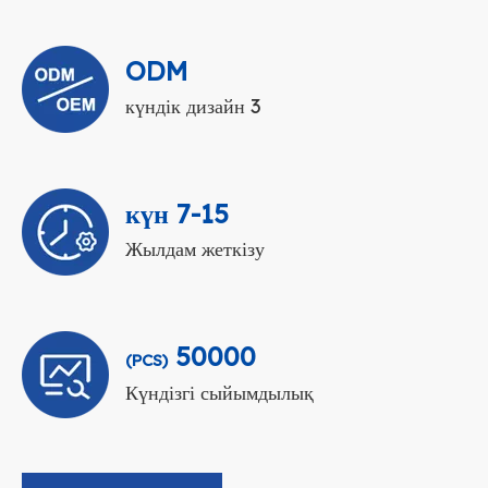
ODM
3 күндік дизайн
7-15 күн
Жылдам жеткізу
50000
(PCS)
Күндізгі сыйымдылық