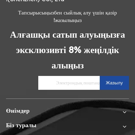
Тапсырысыңызбен сыйлық алу үшін қазір
жазылыңыз!
Алғашқы сатып алуыңызға
эксклюзивті 8% жеңілдік
алыңыз
Жазылу
Өнімдер
Біз туралы