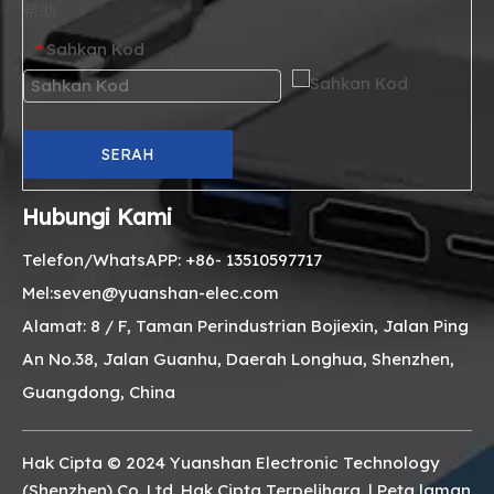
帮助
Sahkan Kod
*
SERAH
Hubungi Kami
Telefon/WhatsAPP: +86- 13510597717
Mel:seven@yuanshan-elec.com
Alamat: 8 / F, Taman Perindustrian Bojiexin, Jalan Ping
An No.38, Jalan Guanhu, Daerah Longhua, Shenzhen,
Guangdong, China
Hak Cipta © 2024 Yuanshan Electronic Technology
(Shenzhen) Co.,Ltd. Hak Cipta Terpelihara. |
Peta laman