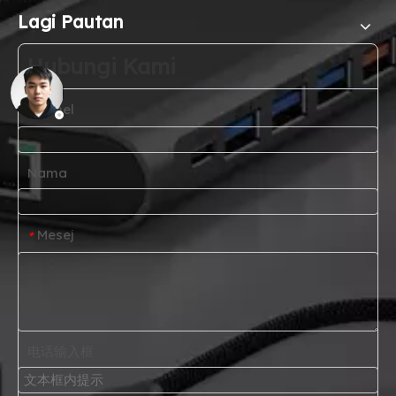
Lagi Pautan
Hubungi Kami
E-mel
*
Nama
Mesej
*
电话输入框