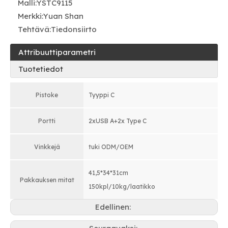
Malli:
YSTC9115
Merkki:
Yuan Shan
Tehtävä:
Tiedonsiirto
Attribuuttiparametri
Tuotetiedot
Pistoke
Tyyppi C
Portti
2xUSB A+2x Type C
Vinkkejä
tuki ODM/OEM
41,5*34*31cm
Pakkauksen mitat
150kpl/10kg/laatikko
Edellinen: