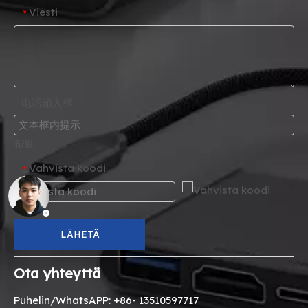
Viesti
*
电话输入框
帮助
Vahvista koodi
*
LÄHETÄ
Ota yhteyttä
Puhelin/WhatsAPP: +86- 13510597717