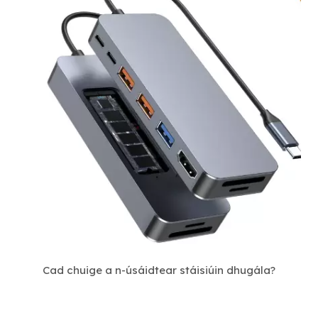
Cad chuige a n-úsáidtear stáisiúin dhugála?