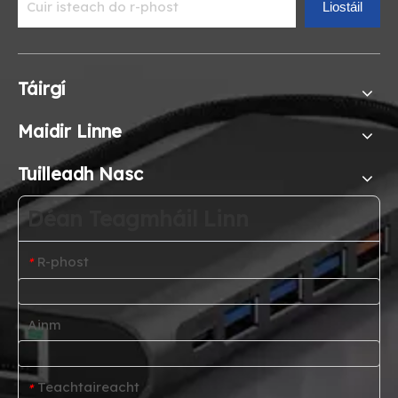
Liostáil
Táirgí
Maidir Linne
Tuilleadh Nasc
Déan Teagmháil Linn
R-phost
*
Ainm
Teachtaireacht
*