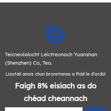
Teicneolaíocht Leictreonach Yuanshan
(Shenzhen) Co, Teo.
Liostáil anois chun bronntanas a fháil le d’ordú!
Faigh 8% eisiach as do
chéad cheannach