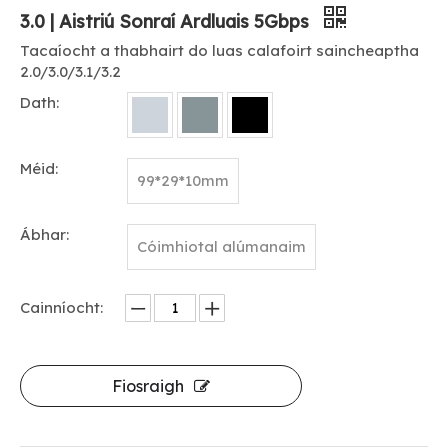
3.0 | Aistriú Sonraí Ardluais 5Gbps
Tacaíocht a thabhairt do luas calafoirt saincheaptha
2.0/3.0/3.1/3.2
Dath:
Méid:
99*29*10mm
Ábhar:
Cóimhiotal alúmanaim
Cainníocht:
Fiosraigh