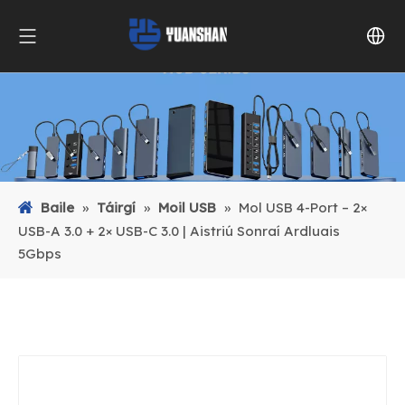
Baile
»
Táirgí
»
Moil USB
»
Mol USB 4-Port – 2×
USB-A 3.0 + 2× USB-C 3.0 | Aistriú Sonraí Ardluais
5Gbps