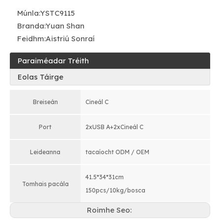
Múnla:
YSTC9115
Branda:
Yuan Shan
Feidhm:
Aistriú Sonraí
Paraiméadar Tréith
Eolas Táirge
Breiseán
Cineál C
Port
2xUSB A+2xCineál C
Leideanna
tacaíocht ODM / OEM
41.5*34*31cm
Tomhais pacála
150pcs/10kg/bosca
Roimhe Seo: