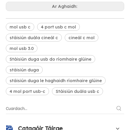
Ar Aghaidh:
mol usb c
4 port usb c mol
stáisiún duála cineál c
cineál c mol
mol usb 3.0
Stáisiún duga usb do ríomhaire glúine
stáisiún duga
stáisiún duga le haghaidh ríomhaire glúine
4 mol port usb-c
Stáisiún duála usb c
Catagóir Táirge