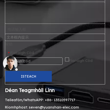
电话输入框
帮助
Fíoraigh Cód
*
ISTEACH
Déan Teagmháil Linn
Teileafón/WhatsAPP: +86- 13510597717
Ríomhphost: seven@yuanshan-elec.com