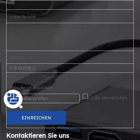
Nachricht
*
电话输入框
帮助
Code überprüfen
*
EINREICHEN
Kontaktieren Sie uns