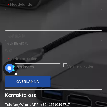
Meddelande
*
电话输入框
帮助
Verifiera koden
*
ÖVERLÄMNA
Kontakta oss
Telefon/WhatsAPP: +86- 13510597717