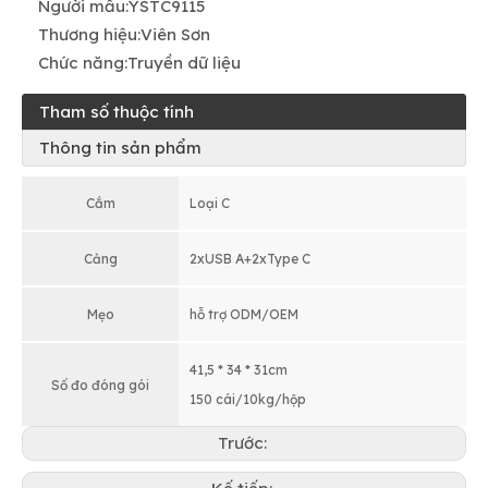
Người mẫu:
YSTC9115
Thương hiệu:
Viên Sơn
Chức năng:
Truyền dữ liệu
Tham số thuộc tính
Thông tin sản phẩm
Cắm
Loại C
Cảng
2xUSB A+2xType C
Mẹo
hỗ trợ ODM/OEM
41,5 * 34 * 31cm
Số đo đóng gói
150 cái/10kg/hộp
Trước: