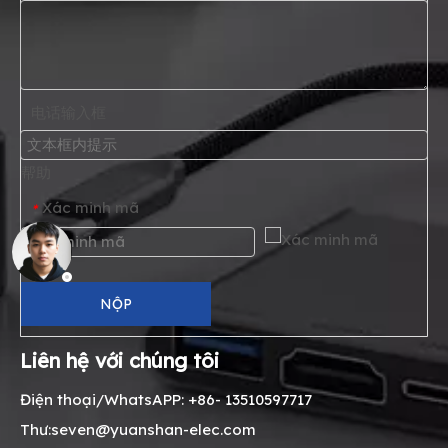
电话输入框
帮助
Xác minh mã
*
NỘP
Liên hệ với chúng tôi
Điện thoại/WhatsAPP: +86- 13510597717
Thư:seven@yuanshan-elec.com