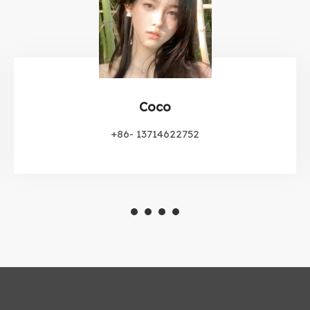
Coco
+86- 13714622752