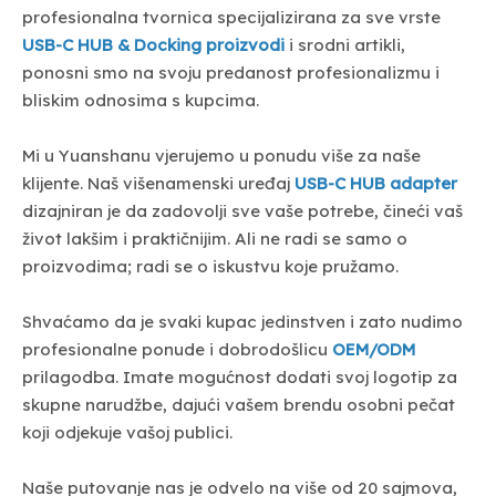
profesionalna tvornica specijalizirana za sve vrste
USB-C HUB & Docking proizvodi
i srodni artikli,
ponosni smo na svoju predanost profesionalizmu i
bliskim odnosima s kupcima.
Mi u Yuanshanu vjerujemo u ponudu više za naše
klijente. Naš višenamenski uređaj
USB-C HUB adapter
dizajniran je da zadovolji sve vaše potrebe, čineći vaš
život lakšim i praktičnijim. Ali ne radi se samo o
proizvodima; radi se o iskustvu koje pružamo.
Shvaćamo da je svaki kupac jedinstven i zato nudimo
profesionalne ponude i dobrodošlicu
OEM/ODM
prilagodba. Imate mogućnost dodati svoj logotip za
skupne narudžbe, dajući vašem brendu osobni pečat
koji odjekuje vašoj publici.
Naše putovanje nas je odvelo na više od 20 sajmova,