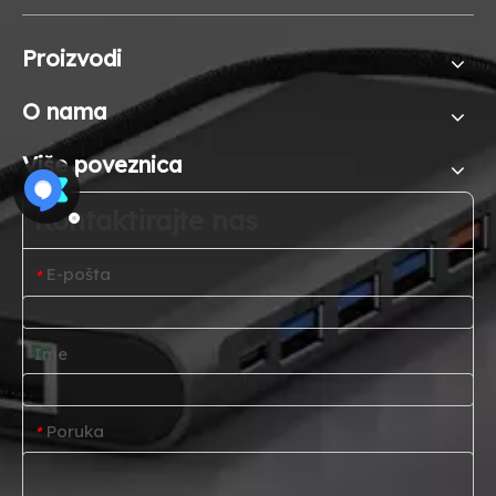
Proizvodi
O nama
Više poveznica
Kontaktirajte nas
E-pošta
*
Ime
Poruka
*