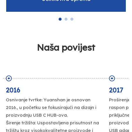
Naša povijest
2016
2017
Osnivanje tvrtke: Yuanshan je osnovan
Proširenje 
2016., u početku se fokusirajući na dizajn i
raspon pro
proizvodnju USB C HUB-ova.
priključne 
Širenje tržišta: Uspostavljena prisutnost na
proizvoda.
tržištu kroz visokokvalitetne proizvode i
USB adapte