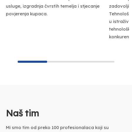
usluge, izgradnja čvrstih temelja i stjecanje
zadovoljile
povjerenja kupaca.
Tehnološke
u istraživa
tehnološki
konkurentn
Naš tim
Mi smo tim od preko 100 profesionalaca koji su