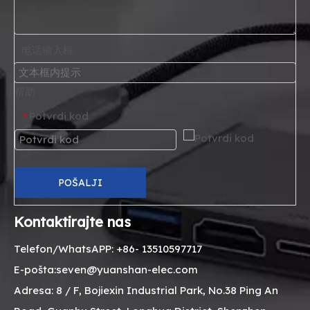
电话输入框
帮助
Potvrdi kod
*
POŠALJI
Kontaktirajte nas
Telefon/WhatsAPP: +86- 13510597717
E-pošta:seven@yuanshan-elec.com
Adresa: 8 / F, Bojiexin Industrial Park, No.38 Ping An