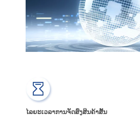
ໄລຍະເວລາການຈັດສົ່ງສິນຄ້າສັ້ນ