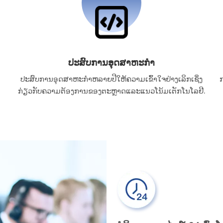
ປະສົບການອຸດສາຫະກໍາ
ປະສົບການອຸດສາຫະກໍາຫລາຍປີໃຫ້ຄວາມເຂົ້າໃຈຢ່າງເລິກເຊິ່ງ
ກ
ກ່ຽວກັບຄວາມຕ້ອງການຂອງຕະຫຼາດແລະແນວໂນ້ມເຕັກໂນໂລຢີ.