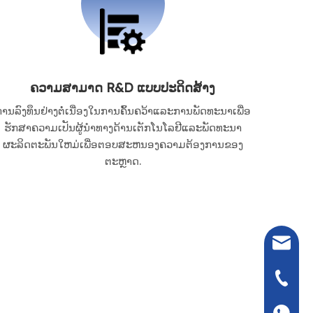
ຄວາມສາມາດ R&D ແບບປະດິດສ້າງ
ານລົງທຶນຢ່າງຕໍ່ເນື່ອງໃນການຄົ້ນຄວ້າແລະການພັດທະນາເພື່ອ
ຮັກສາຄວາມເປັນຜູ້ນໍາທາງດ້ານເຕັກໂນໂລຢີແລະພັດທະນາ
ຜະລິດຕະພັນໃຫມ່ເພື່ອຕອບສະຫນອງຄວາມຕ້ອງການຂອງ
ຕະຫຼາດ.
seven@
+86- 13