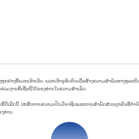
ງທຸກຢ່າງທີ່ພວກເຮົາເຮັດ. ພວກເຮົາອຸທິດຕົນເພື່ອສ້າງຄວາມສໍາພັນທາງທ
່ຮ່ວມງານທີ່ເຊື່ອຖືໄດ້ຂອງທ່ານໃນຄວາມສໍາເລັດ.
ທີ່ດີເລີດນີ້. ປະສົບການຄວາມເປັນມືອາຊີບແລະການສໍາພັດສ່ວນບຸກຄົນທີ
ອງທ່ານ.