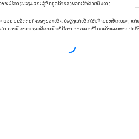
່າຈະມີກອງປະຊຸມແລະຮູ້ຈັກລູກຄ້າຂອງພວກເຮົາດ້ວຍຕົນເອງ.
 ນະວັດຕະກໍາຂອງພວກເຮົາ. ບໍ່ພຽງແຕ່ເຮັດໃຫ້ເຈົ້າປະຫຍັດເວລາ, ແຕ່ພວກເ
ົາແມ່ນການພັດທະນາຜະລິດຕະພັນທີ່ມີການອອກແບບທີ່ໂດດເດັ່ນແລະການປະຕິບ