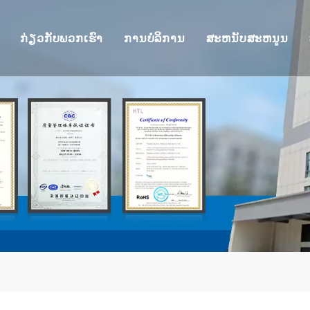
ກ່ຽວກັບພວກເຮົາ
ການບໍລິການ
ສະຫນັບສະຫນູນ
ອດ Thunderbolt
ພາບລວມ
OEM/ODM
ສະຫນັບສະຫນູນດ້
Docking DisplayLink
ການຢັ້ງຢືນ
ຕອບສະໜອງ
ການປະຕິບັດຕາມສິ
ອດ
ທີມງານຂອງພວກເຮົາ
ການຈັດສົ່ງ
ການຮັບປະກັນຄືນ
SB
FAQ
ານບັດ USB
ີ