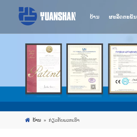
ບ້ານ
ຜະລິດຕະພັນ
ສະຖານີຈ
ສະຖານີ 
ສະຖານີຈ
Hubs U
ເຄື່ອງອ່
ອະແດັບເຕ
ສາຍ
ບ້ານ
»
ກ່ຽວ​ກັບ​ພວກ​ເຮົາ