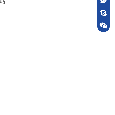
+86 135
ໂມງ
Seven_m