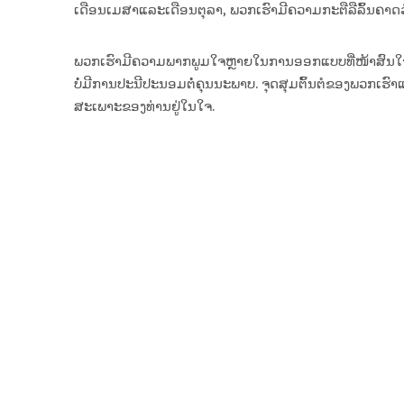
ເດືອນເມສາແລະເດືອນຕຸລາ, ພວກເຮົາມີຄວາມກະຕືລືລົ້ນຄາດວ
ພວກເຮົາມີຄວາມພາກພູມໃຈຫຼາຍໃນການອອກແບບທີ່ໜ້າສົນໃຈ ແລະ
ບໍ່ມີການປະນີປະນອມຕໍ່ຄຸນນະພາບ. ຈຸດສຸມຕົ້ນຕໍຂອງພວກເຮ
ສະເພາະຂອງທ່ານຢູ່ໃນໃຈ.