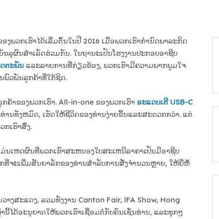
ງພວກເຮົາໄດ້ເລີ່ມຕົ້ນໃນປີ 2016 ເມື່ອພວກເຮົາກໍານົດພາລະກິດ
ື່ອບັນລຸຜົນສໍາເລັດຮ່ວມກັນ. ໃນຖານະເປັນໂຮງງານປະກອບອາຊີບ
ິດຕະພັນ
ແລະລາຍການທີ່ກ່ຽວຂ້ອງ, ພວກເຮົາມີຄວາມພາກພູມໃຈ
ວພັນລູກຄ້າທີ່ໃກ້ຊິດ.
ບລູກຄ້າຂອງພວກເຮົາ. All-in-one ຂອງພວກເຮົາ
ອະແດບເຕີ USB-C
ທັງຫມົດ, ເຮັດໃຫ້ຊີວິດຂອງທ່ານງ່າຍຂຶ້ນແລະສະດວກກວ່າ. ແຕ່
ກເຮົາສົ່ງ.
ັ້ນແມ່ນເຫດຜົນທີ່ພວກເຮົາສະຫນອງໃບສະເຫນີລາຄາເປັນມືອາຊີບ
​ທີ່​ຈະ​ເພີ່ມ​ສັນ​ຍາ​ລັກ​ຂອງ​ທ່ານ​ສໍາ​ລັບ​ການ​ສັ່ງ​ຈໍາ​ນວນ​ຫຼາຍ​, ໃຫ້​ຍີ່​ຫໍ້​
ານວາງສະແດງ, ລວມທັງງານ Canton Fair, lFA Show, Hong
ນີ້ໄດ້ອະນຸຍາດໃຫ້ພວກເຮົາເຊື່ອມຕໍ່ກັບຄົນເຊັ່ນທ່ານ, ແລະທຸກໆ