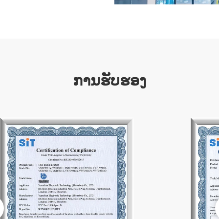
ການ​ຮັບ​ຮອງ