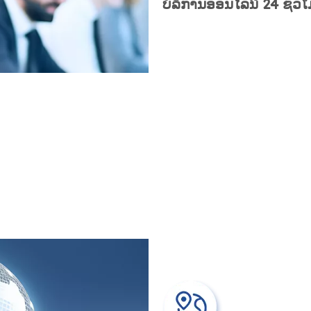
ບໍລິການອອນໄລນ໌ 24 ຊົ່ວ