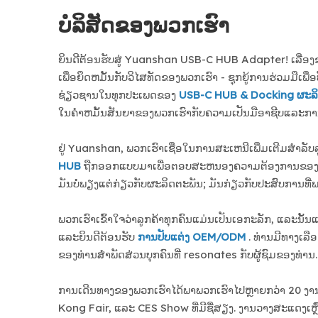
ບໍລິສັດຂອງພວກເຮົາ
ຍິນດີຕ້ອນຮັບສູ່ Yuanshan USB-C HUB Adapter! ເລື່ອງຂອ
ເພື່ອຍຶດຫມັ້ນກັບວິໄສທັດຂອງພວກເຮົາ - ຊຸກຍູ້ການຮ່ວມມືເພ
ຊ່ຽວຊານໃນທຸກປະເພດຂອງ
USB-C HUB & Docking ຜະລ
ໃນຄໍາຫມັ້ນສັນຍາຂອງພວກເຮົາກັບຄວາມເປັນມືອາຊີບແລະການພົ
ຢູ່ Yuanshan, ພວກເຮົາເຊື່ອໃນການສະເຫນີເພີ່ມເຕີມສໍາລັ
HUB
ຖືກອອກແບບມາເພື່ອຕອບສະຫນອງຄວາມຕ້ອງການຂອງທ່ານ
ມັນບໍ່ພຽງແຕ່ກ່ຽວກັບຜະລິດຕະພັນ; ມັນກ່ຽວກັບປະສົບການທີ່ພວ
ພວກເຮົາເຂົ້າໃຈວ່າລູກຄ້າທຸກຄົນແມ່ນເປັນເອກະລັກ, ແລະນ
ແລະຍິນດີຕ້ອນຮັບ
ການປັບແຕ່ງ OEM/ODM
. ທ່ານ​ມີ​ທາງ​ເລືອກ
ຂອງ​ທ່ານ​ສໍາ​ພັດ​ສ່ວນ​ບຸກ​ຄົນ​ທີ່ resonates ກັບ​ຜູ້​ຊົມ​ຂອງ​ທ່ານ​.
ການເດີນທາງຂອງພວກເຮົາໄດ້ພາພວກເຮົາໄປຫຼາຍກວ່າ 20 ງ
Kong Fair, ແລະ CES Show ທີ່ມີຊື່ສຽງ. ງານວາງສະແດງເຫຼົ່າ