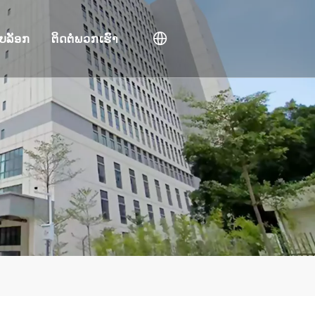
ບລັອກ
ຕິດຕໍ່ພວກເຮົາ
ານວິຊາການ
ວິດີໂອ
່ງແວດລ້ອມ