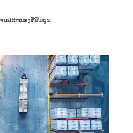
ການສະຫນອງທີ່ສົມບູນ