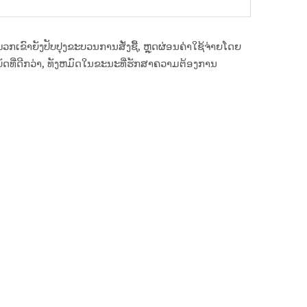
ຂົາຍັງປັບປຸງຂະບວນການສັ່ງຊື້, ຫຼຸດຜ່ອນຄ່າໃຊ້ຈ່າຍໂດຍ
ັດທີ່ດີກວ່າ, ທັງຫມົດໃນຂະນະທີ່ຮັກສາຄວາມຕ້ອງການ