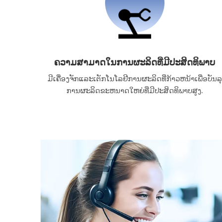
ຄວາມສາມາດໃນການຜະລິດທີ່ມີປະສິດທິພາບ
ມີເຄື່ອງຈັກແລະເຕັກໂນໂລຢີການຜະລິດທີ່ກ້າວຫນ້າເພື່ອບັນລຸ
ການຜະລິດຂະຫນາດໃຫຍ່ທີ່ມີປະສິດທິພາບສູງ.