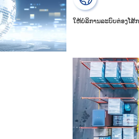
ໃຫ້ບໍລິການລະບົບຕ່ອງໂສ້