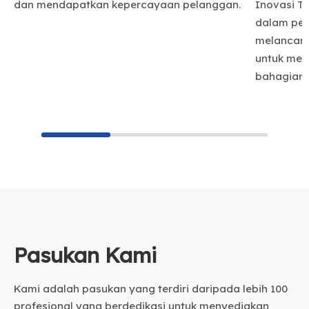
dan mendapatkan kepercayaan pelanggan.
Inovasi Te
dalam pen
melancark
untuk men
bahagian 
Pasukan Kami
Kami adalah pasukan yang terdiri daripada lebih 100
profesional yang berdedikasi untuk menyediakan