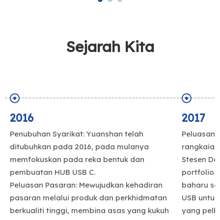
Sejarah Kita
2016
2017
Penubuhan Syarikat: Yuanshan telah
Peluasan 
ditubuhkan pada 2016, pada mulanya
rangkaian
memfokuskan pada reka bentuk dan
Stesen Do
pembuatan HUB USB C.
portfolio
Peluasan Pasaran: Mewujudkan kehadiran
baharu se
pasaran melalui produk dan perkhidmatan
USB untuk
berkualiti tinggi, membina asas yang kukuh
yang pelb