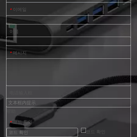
이메일
*
이름
메시지
*
电话输入框
帮助
코드 확인
*