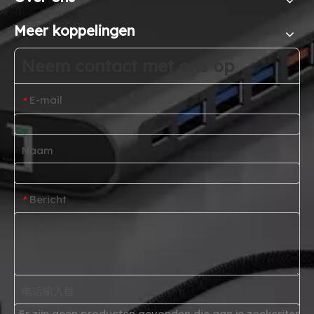
Meer koppelingen
Neem contact met ons op
E-mail
*
Naam
Bericht
*
电话输入框