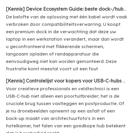
[
Kennis
]
Device Ecosystem Guide: beste dock-/hub-keuzes voor MacBook, Surface, ThinkPad
De belofte van de oplossing met één kabel wordt vaak
verbroken door compatibiliteitsverwarring. U koopt
een premium dock in de verwachting dat deze uw
laptop in een werkstation verandert, maar dan wordt
u geconfronteerd met flikkerende schermen,
langzaam opladen of randapparatuur die
eenvoudigweg niet kan worden gemonteerd. Deze
frustratie komt meestal voort uit een fout
[
Kennis
]
Controlelijst voor kopers voor USB-C-hubs met SD/TF-lezers (makers en veldteams)
Voor creatieve professionals en veldtechnici is een
USB-C-hub niet alleen een poortuitbreider; het is de
cruciale brug tussen vastleggen en postproductie. Of
je nu dronebeelden opneemt op een asfalt of een
back-up maakt van architectuurfoto's in een
hotelkamer, het falen van een goedkope hub betekent