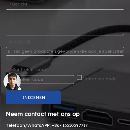
Bericht
*
电话输入框
帮助
Controleer code
*
INDIENEN
Neem contact met ons op
Telefoon/WhatsAPP: +86- 13510597717