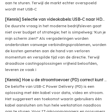
aan te sturen. Terwijl de markt echter overspoeld
wordt met USB-C
[
Kennis
]
Selectie van videokabels: USB-C naar HDMI 4K@60 voor vergaderruimtes
De duurste vraag in het moderne bedrijfsleven gaat
niet over budget of strategie; het is simpelweg: 'Kun je
mijn scherm zien?' Als vergaderingen worden
onderbroken vanwege verbindingsproblemen, worden
de kosten gemeten aan de hand van verloren
momentum en verspilde tijd van de directie. Terwijl
draadloze castingoplossingen vrijheid beloofden,
leveren ze vaak i
[
Kennis
]
Hoe u de stroomtoevoer (PD) correct kunt specificeren voor USB-C-docks en -hubs
De belofte van USB-C Power Delivery (PD) is een
oplossing met één kabel voor data, video en stroom.
Het suggereert een toekomst waarin gebruikers één
kabel aansluiten om hun hele werkstation naadloos
aan te sturen. Voor IT-inkoopmanagers en prosumers