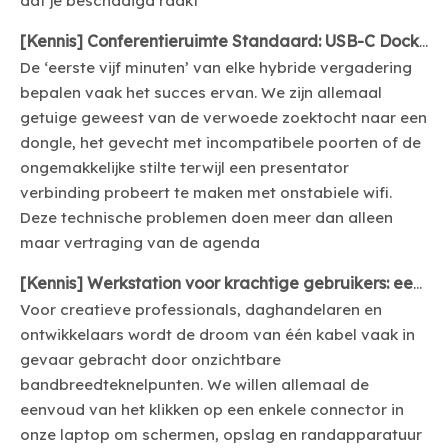
dat je beschadigd raakt
[
Kennis
]
Conferentieruimte Standaard: USB-C Dock + HDMI-kabel + Ethernet-adapter
De ‘eerste vijf minuten’ van elke hybride vergadering
bepalen vaak het succes ervan. We zijn allemaal
getuige geweest van de verwoede zoektocht naar een
dongle, het gevecht met incompatibele poorten of de
ongemakkelijke stilte terwijl een presentator
verbinding probeert te maken met onstabiele wifi.
Deze technische problemen doen meer dan alleen
maar vertraging van de agenda
[
Kennis
]
Werkstation voor krachtige gebruikers: een 15-in-1 Thunderbolt Dock kiezen (poorten die er toe doen)
Voor creatieve professionals, daghandelaren en
ontwikkelaars wordt de droom van één kabel vaak in
gevaar gebracht door onzichtbare
bandbreedteknelpunten. We willen allemaal de
eenvoud van het klikken op een enkele connector in
onze laptop om schermen, opslag en randapparatuur