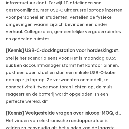
infrastructuurkloof. Terwijl IT-afdelingen snel
gestroomlijnde, met USB-C uitgeruste laptops inzetten
voor personeel en studenten, vertellen de fysieke
omgevingen waarin zij zich bevinden een ander
verhaal. Collegezalen, gemeentelijke vergaderruimtes
en gedeelde ruimtes
[
Kennis
]
USB-C-dockingstation voor hotdesking: standaardpoorten vereist
Stel je het scenario eens voor. Het is maandag 08.55
uur. Een accountmanager stormt het kantoor binnen,
pakt een open stoel en sluit een enkele USB-C-kabel
aan op zijn laptop. Ze verwachten onmiddellijke
connectiviteit: twee monitoren lichten op, de muis
reageert en de batterij wordt opgeladen. In een
perfecte wereld, dit
[
Kennis
]
Veelgestelde vragen over inkoop: MOQ, doorlooptijd en OEM-branding voor USB-C-docks
Het vinden van elektronische randapparatuur is
zelden zo eenvoudig als het vinden van de laagste