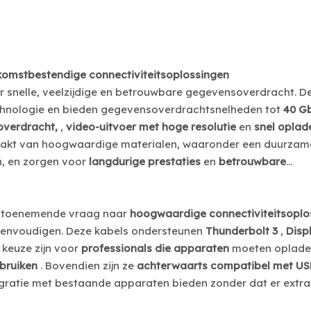
komstbestendige connectiviteitsoplossingen
or snelle, veelzijdige en betrouwbare gegevensoverdracht. D
echnologie en bieden gegevensoverdrachtsnelheden tot
40 G
overdracht,
,
video-uitvoer met hoge resolutie
en
snel oplad
maakt van hoogwaardige materialen, waaronder een duurzam
n, en zorgen voor
langdurige prestaties
en
betrouwbare
 toenemende vraag naar
hoogwaardige connectiviteitsoplo
reenvoudigen. Deze kabels ondersteunen
Thunderbolt 3
,
Disp
 keuze zijn voor
professionals die apparaten
moeten oplad
ebruiken
. Bovendien zijn ze
achterwaarts compatibel met US
gratie met bestaande apparaten bieden zonder dat er extra