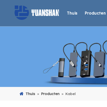
Thuis
Producten
Thunder
Display
Docking
USB-hu
USB-kaa
Adapter
Kabel
Thuis
»
Producten
»
Kabel