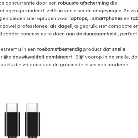
de concurrentie door een
robuuste afscherming
die
ndingen garandeert, zelfs in veeleisende omgevingen. Ze zijn
ng
en bieden snel opladen voor
laptops,
,
smartphones
en
ta
 zowel professioneel als dagelijks gebruik. Het compacte e
id
zonder concessies te doen aan
de duurzaamheid
, perfect
esteert u in een
toekomstbestendig
product dat
snelle
rlijke
bouwkwaliteit combineert
. Blijf voorop in de snelle, d
abels die voldoen aan de groeiende eisen van moderne
-in-1 USB-C hubadapter — USB 3.1
5-in-1 USB-C/A-hub me
Gen 2 10Gbps, 4K@60Hz HDMI,
data, 100 W PD-opladen
100W PD snel opladen,
Ethernet – snel op
laptopdockingstation
dockingstation met 
poorten voor laptop,
Windows