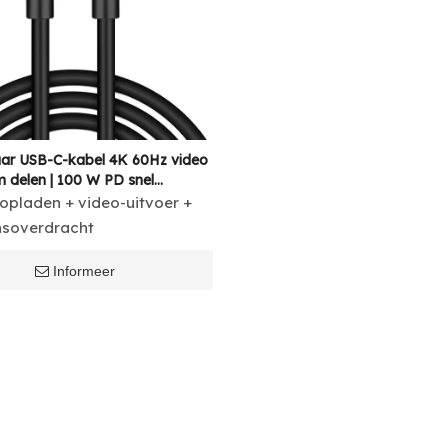
ar USB-C-kabel 4K 60Hz video
 delen | 100 W PD snel
| USB 3.1 10Gbps
opladen + video-uitvoer +
overdracht voor mobiel,
soverdracht
MacBook Pro
Informeer