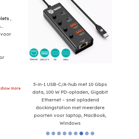
4 IN 1 Type C naar 2 x HDMI 4K60HZ
4-in-1 U
USB3.0 PD 100W USB C HUB HDMI-
naar HD
adaptersplitter voor
100W
blets
,
laptop/Macbook
M
n
 voor
oor
t 10 Gbps
show more
, Gigabit
ladend
meerdere
 MacBook,