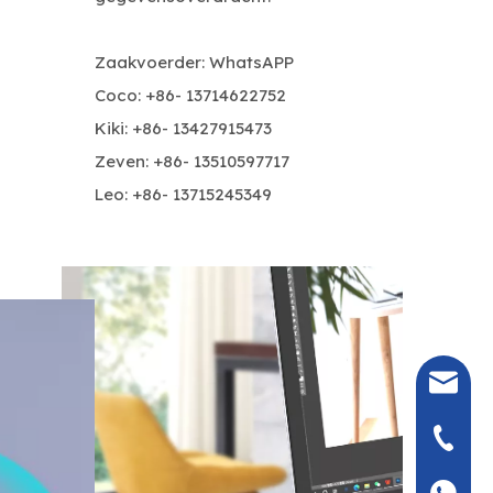
Zaakvoerder: WhatsAPP
Coco: +86- 13714622752
Kiki: +86- 13427915473
Zeven: +86- 13510597717
Leo: +86- 13715245349
seven@
+86- 13