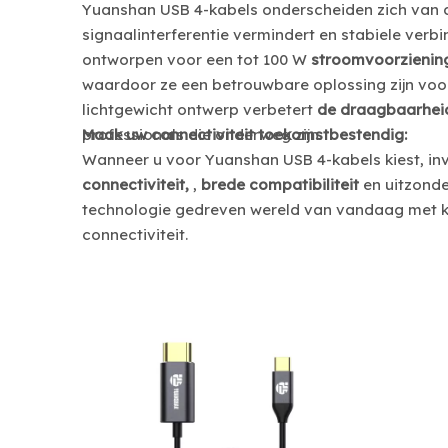
Yuanshan USB 4-kabels onderscheiden zich van 
signaalinterferentie vermindert en stabiele verbi
ontworpen voor een tot 100 W
stroomvoorzieni
waardoor ze een betrouwbare oplossing zijn voor
lichtgewicht ontwerp verbetert
de draagbaarhe
professionals die onderweg zijn.
Maak uw connectiviteit toekomstbestendig:
Wanneer u voor Yuanshan USB 4-kabels kiest, inv
connectiviteit,
,
brede compatibiliteit
en uitzonde
technologie gedreven wereld van vandaag met k
connectiviteit.
Alles-in-één Thunderbolt 4
dockingstation met 18 poorten —
dockingstation –
6
Ondersteunt 8K-beeldscherm, 240
 4K@60Hz, DP,
W DC-ingang, dubbele 4K HDMI, 10
 USB-A, 100W PD,
Gbps USB en PD snel opladen voor
t, SD/TF, Audio –
laptop/Macbook
aptopdock voor
/Windows