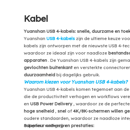
Kabel
Yuanshan USB 4-kabels: snelle, duurzame en toe
Yuanshan
USB 4-kabels
zijn de ultieme keuze vo
kabels zijn ontworpen met de nieuwste USB 4-t
waardoor ze ideaal zijn voor naadloze
bestands
apparaten
. De Yuanshan USB 4-kabels zijn ge
gevlochten buitenkant
en versterkte connectore
duurzaamheid
bij dagelijks gebruik.
Waarom kiezen voor Yuanshan USB 4-kabels?
Yuanshan USB 4-kabels komen tegemoet aan de
die de productiviteit verhogen en workflows ve
en
USB Power Delivery
, waardoor ze de perfecte
hoge snelheid
,
snel
of
4K/8K-schermen willen g
oudere standaarden, waardoor ze naadloze inte
adapters nodig zijn.
Superieur ontwerp en prestaties: