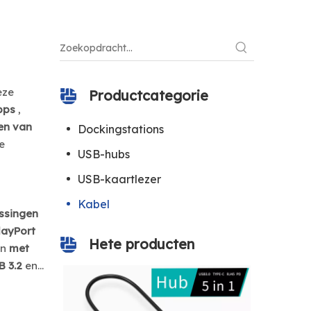
eze
Productcategorie
bps
,
en van
Dockingstations
e
USB-hubs
USB-kaartlezer
Kabel
ssingen
layPort
Hete producten
en
met
B 3.2
en