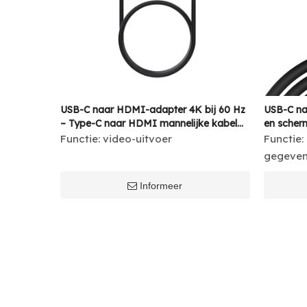
USB-C naar HDMI-adapter 4K bij 60 Hz
USB-C na
– Type-C naar HDMI mannelijke kabel
en scherm
voor MacBook, IPad, laptop, Android-
opladen 
Functie:
video-uitvoer
Functie:
apparaten, monitoren, tv's en
gegevens
gegeven
projectoren
laptop, 
Informeer