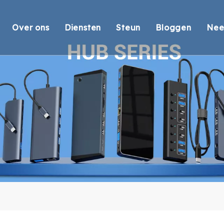
Over ons
Diensten
Steun
Bloggen
Nee
bolt-dockingstations
Overzicht
OEM/ODM
Technische ondersteunin
Video
Link-dockingstations
Certificering
Antwoord
Milieunaleving
stations
Ons team
Levering
Garantie retourneren
bs
Veelgestelde vragen
rtlezer